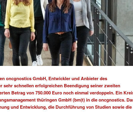
men
oncgnostics GmbH
, Entwickler und Anbieter des
er sehr schnellen erfolgreichen Beendigung seiner zweiten
erten Betrag von 750.000 Euro noch einmal verdoppeln. Ein Krei
gungsmanagement thüringen GmbH (bm|t)
in die oncgnostics. Da
ung und Entwicklung, die Durchführung von Studien sowie die