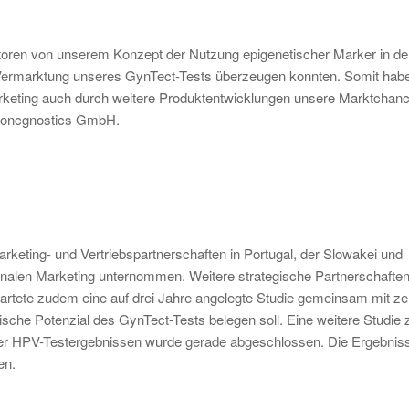
storen von unserem Konzept der Nutzung epigenetischer Marker in de
e Vermarktung unseres GynTect-Tests überzeugen konnten. Somit hab
Marketing auch durch weitere Produktentwicklungen unsere Marktchan
er oncgnostics GmbH.
rketing- und Vertriebspartnerschaften in Portugal, der Slowakei und
ionalen Marketing unternommen. Weitere strategische Partnerschaften
artete zudem eine auf drei Jahre angelegte Studie gemeinsam mit z
sche Potenzial des GynTect-Tests belegen soll. Eine weitere Studie 
oder HPV-Testergebnissen wurde gerade abgeschlossen. Die Ergebnis
en.