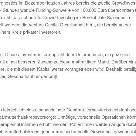
gnostics im Dezember letzten Jahres bereits die zweite Crowdinvest
i Stunden war die Funding-Schwelle von 100.000 Euro überschritten
eicht: das schnellste Crowd-Investing im Bereich Life Sciences in
 werden: die Venture Capital Gesellschaft bm|t, die bereits an der
inem Kreis privater Investoren.
rkt. Dieses Investment ermöglicht dem Unternehmen, die gezielten
 einen besseren Zugang zu diesem attraktiven Markt. Darüber hin
ne, die mit diesem Kapital weiter vorangetrieben wird. Deshalb beteil
er, Geschäftsführer der bm|t.
tin tatsächlich ein zu behandelnder Gebärmutterhalskrebs entsteht od
Gebärmutterhalskrebsvorsorge: Unnötige, vorschnelle Operationen kön
 Therapiemaßnahmen erhöht werden. Patientinnen werden Ängste durc
Gebärmutterhalskrebs genommen und schnelle Gewissheit gewährleist