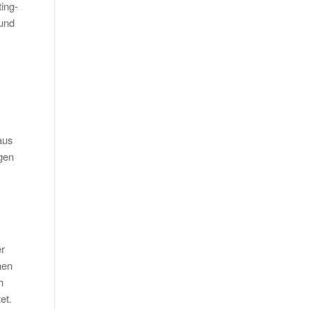
ing-
 und
aus
igen
er
nen
h
et.