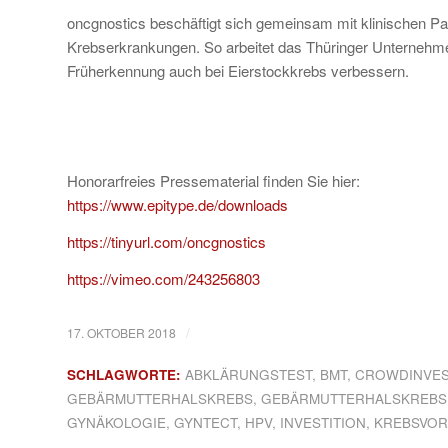
oncgnostics beschäftigt sich gemeinsam mit klinischen Pa
Krebserkrankungen. So arbeitet das Thüringer Unternehme
Früherkennung auch bei Eierstockkrebs verbessern.
Honorarfreies Pressematerial finden Sie hier:
https://www.epitype.de/downloads
https://tinyurl.com/oncgnostics
https://vimeo.com/243256803
/
17. OKTOBER 2018
SCHLAGWORTE:
ABKLÄRUNGSTEST
,
BMT
,
CROWDINVES
GEBÄRMUTTERHALSKREBS
,
GEBÄRMUTTERHALSKREB
GYNÄKOLOGIE
,
GYNTECT
,
HPV
,
INVESTITION
,
KREBSVO