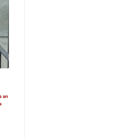
s an
s