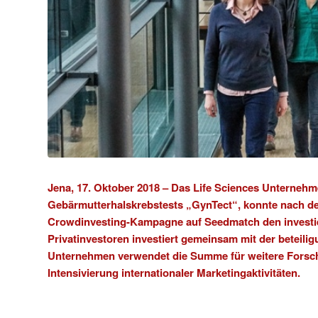
Jena, 17. Oktober 2018 –
Das Life Sciences Unterneh
Gebärmutterhalskrebstests „
GynTect
“, konnte nach d
Crowdinvesting-Kampagne auf
Seedmatch
den investi
Privatinvestoren investiert gemeinsam mit der
beteili
Unternehmen verwendet die Summe für weitere Forsch
Intensivierung internationaler Marketingaktivitäten.