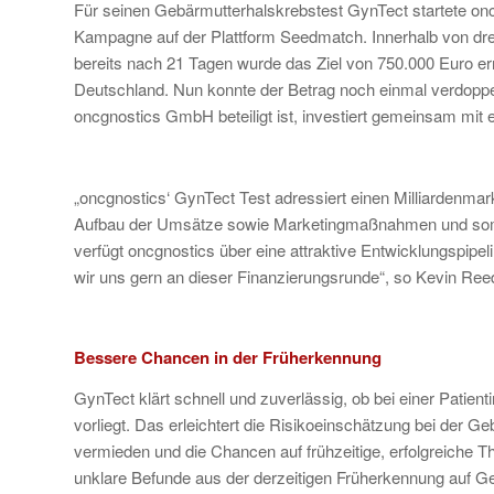
Für seinen Gebärmutterhalskrebstest GynTect startete onc
Kampagne auf der Plattform Seedmatch. Innerhalb von dre
bereits nach 21 Tagen wurde das Ziel von 750.000 Euro err
Deutschland. Nun konnte der Betrag noch einmal verdoppelt
oncgnostics GmbH beteiligt ist, investiert gemeinsam mit e
„oncgnostics‘ GynTect Test adressiert einen Milliardenma
Aufbau der Umsätze sowie Marketingmaßnahmen und somit
verfügt oncgnostics über eine attraktive Entwicklungspipeli
wir uns gern an dieser Finanzierungsrunde“, so Kevin Reed
Bessere Chancen in der Früherkennung
GynTect klärt schnell und zuverlässig, ob bei einer Patien
vorliegt. Das erleichtert die Risikoeinschätzung bei der 
vermieden und die Chancen auf frühzeitige, erfolgreiche
unklare Befunde aus der derzeitigen Früherkennung auf 