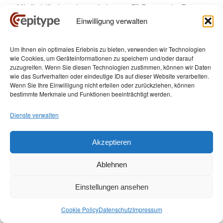
Mitgliedsländern, dass mindestens 70 Prozent der Frauen
bis zu ihrem 35. Lebensjahr auf Gebärmutterhalskrebs
Einwilligung verwalten
getestet werden. Zudem sollen bis 2030 mindestens 90
Prozent der Mädchen vollständig gegen HPV geimpft sein,
Um Ihnen ein optimales Erlebnis zu bieten, verwenden wir Technologien
bevor sie 15 Jahre alt werden.
wie Cookies, um Geräteinformationen zu speichern und/oder darauf
zuzugreifen. Wenn Sie diesen Technologien zustimmen, können wir Daten
Systematische Vorsorgeuntersuchungen für Kopf-Hals-
wie das Surfverhalten oder eindeutige IDs auf dieser Website verarbeiten.
Tumoren
gibt es in Deutschland bisher nicht. Hier gilt es,
Wenn Sie Ihre Einwilligung nicht erteilen oder zurückziehen, können
bestimmte Merkmale und Funktionen beeinträchtigt werden.
auftretende Beschwerden im Mund- und Rachenbereich
frühzeitig ärztlich abklären zu lassen.
Dienste verwalten
Fragen Sie die Ärztin oder den
Akzeptieren
Arzt Ihres Vertrauens
Ablehnen
Einstellungen ansehen
Die hier dargestellten Inhalte dienen
ausschließlich der neutralen Information und
Cookie Policy
Datenschutz
Impressum
allgemeinen Weiterbildung. Sie stellen keine