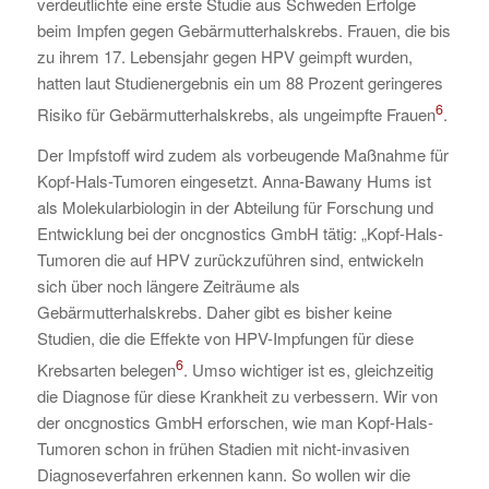
verdeutlichte eine erste Studie aus Schweden Erfolge
beim Impfen gegen Gebärmutterhalskrebs. Frauen, die bis
zu ihrem 17. Lebensjahr gegen HPV geimpft wurden,
hatten laut Studienergebnis ein um 88 Prozent geringeres
6
Risiko für Gebärmutterhalskrebs, als ungeimpfte Frauen
.
Der Impfstoff wird zudem als vorbeugende Maßnahme für
Kopf-Hals-Tumoren eingesetzt. Anna-Bawany Hums ist
als Molekularbiologin in der Abteilung für Forschung und
Entwicklung bei der oncgnostics GmbH tätig: „Kopf-Hals-
Tumoren die auf HPV zurückzuführen sind, entwickeln
sich über noch längere Zeiträume als
Gebärmutterhalskrebs. Daher gibt es bisher keine
Studien, die die Effekte von HPV-Impfungen für diese
6
Krebsarten belegen
. Umso wichtiger ist es, gleichzeitig
die Diagnose für diese Krankheit zu verbessern. Wir von
der oncgnostics GmbH erforschen, wie man Kopf-Hals-
Tumoren schon in frühen Stadien mit nicht-invasiven
Diagnoseverfahren erkennen kann. So wollen wir die