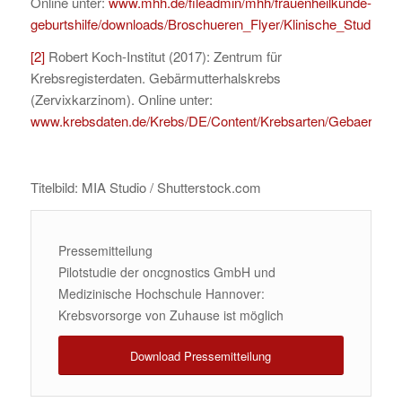
Online unter:
www.mhh.de/fileadmin/mhh/frauenheilkunde-
geburtshilfe/downloads/Broschueren_Flyer/Klinische_Studien.p
[2]
Robert Koch-Institut (2017): Zentrum für
Krebsregisterdaten. Gebärmutterhalskrebs
(Zervixkarzinom). Online unter:
www.krebsdaten.de/Krebs/DE/Content/Krebsarten/Gebaermutte
Titelbild: MIA Studio / Shutterstock.com
Pressemitteilung
Pilotstudie der oncgnostics GmbH und
Medizinische Hochschule Hannover:
Krebsvorsorge von Zuhause ist möglich
Download Pressemitteilung