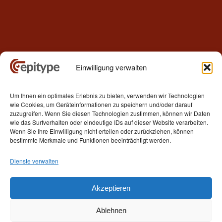
Einwilligung verwalten
Kontakt
Um Ihnen ein optimales Erlebnis zu bieten, verwenden wir Technologien
Epitype GmbH
wie Cookies, um Geräteinformationen zu speichern und/oder darauf
Löbstedter Str. 41
zuzugreifen. Wenn Sie diesen Technologien zustimmen, können wir Daten
07749 Jena
wie das Surfverhalten oder eindeutige IDs auf dieser Website verarbeiten.
Wenn Sie Ihre Einwilligung nicht erteilen oder zurückziehen, können
Germany
bestimmte Merkmale und Funktionen beeinträchtigt werden.
Telefon: +49 (0)3641 5548500
Dienste verwalten
E- Mail:
contact[at]epitype.de
Internet:
www.epitype.de
Akzeptieren
Ablehnen