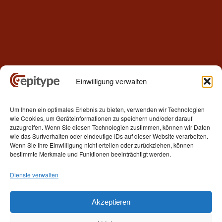
Einwilligung verwalten
Kontakt
Um Ihnen ein optimales Erlebnis zu bieten, verwenden wir Technologien
Epitype GmbH
wie Cookies, um Geräteinformationen zu speichern und/oder darauf
Löbstedter Str. 41
zuzugreifen. Wenn Sie diesen Technologien zustimmen, können wir Daten
07749 Jena
wie das Surfverhalten oder eindeutige IDs auf dieser Website verarbeiten.
Wenn Sie Ihre Einwilligung nicht erteilen oder zurückziehen, können
Germany
bestimmte Merkmale und Funktionen beeinträchtigt werden.
Telefon: +49 (0)3641 5548500
Dienste verwalten
E- Mail:
contact[at]epitype.de
Internet:
www.epitype.de
Akzeptieren