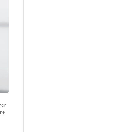
öhen
ine