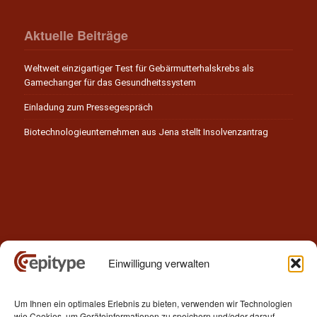
Aktuelle Beiträge
Weltweit einzigartiger Test für Gebärmutterhalskrebs als
Gamechanger für das Gesundheitssystem
Einladung zum Pressegespräch
Biotechnologieunternehmen aus Jena stellt Insolvenzantrag
Einwilligung verwalten
Kontakt
Um Ihnen ein optimales Erlebnis zu bieten, verwenden wir Technologien
Epitype GmbH
wie Cookies, um Geräteinformationen zu speichern und/oder darauf