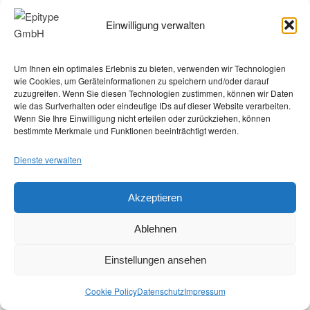
Wenn Frauen einen positiven HPV-Test oder einen
Einwilligung verwalten
verdächtigen Pap-Abstrich erhalten, werden sie
wahrscheinlich zur Kolposkopie überwiesen. Dabei
Um Ihnen ein optimales Erlebnis zu bieten, verwenden wir Technologien
werden mit einem Lichtmikroskop (Kolposkop) der
wie Cookies, um Geräteinformationen zu speichern und/oder darauf
Gebärmutterhals, die Scheide und die Vulva untersucht.
zuzugreifen. Wenn Sie diesen Technologien zustimmen, können wir Daten
Wenn eine Anomalie entdeckt wird, kann zur weiteren
wie das Surfverhalten oder eindeutige IDs auf dieser Website verarbeiten.
Wenn Sie Ihre Einwilligung nicht erteilen oder zurückziehen, können
Untersuchung eine Biopsie entnommen werden. Das
bestimmte Merkmale und Funktionen beeinträchtigt werden.
gesamte Verfahren erfordert einen bestimmten
Zeitaufwand, spezielle Geräte und erfahrenes Personal.
Dienste verwalten
Dies führt zu einer Belastung des Gesundheitssystems
und zu erheblichen Ängsten der Patientinnen
Akzeptieren
Methylierungstests in der
Ablehnen
Gebärmutterhalskrebsvorsorge
Einstellungen ansehen
In den letzten Jahren haben sich hrHPV-Tests zu einem
Cookie Policy
Datenschutz
Impressum
Eckpfeiler des Screenings auf Gebärmutterhalskrebs und
seine Vorstufen entwickelt. Dies ist vor allem auf die