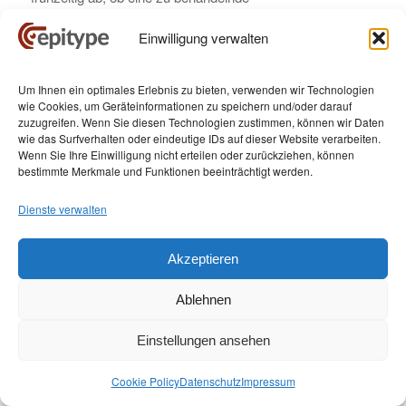
Gebärmutterhalskrebs-Vorstufe vorliegt bzw. sich ein
Einwilligung verwalten
Karzinom entwickeln wird. Durch GynTect wird die
Risikoeinschätzung bei der
Gebärmutterhalskrebsfrüherkennung stark erleichtert:
Um Ihnen ein optimales Erlebnis zu bieten, verwenden wir Technologien
einerseits können unnötige, vorschnelle Operationen
wie Cookies, um Geräteinformationen zu speichern und/oder darauf
zuzugreifen. Wenn Sie diesen Technologien zustimmen, können wir Daten
vermieden, andererseits die Chancen auf erfolgreiche
wie das Surfverhalten oder eindeutige IDs auf dieser Website verarbeiten.
Therapiemaßnahmen erhöht werden. Dabei wird ein
Wenn Sie Ihre Einwilligung nicht erteilen oder zurückziehen, können
Abstrich vom Muttermund entnommen, so wie das beim
bestimmte Merkmale und Funktionen beeinträchtigt werden.
Pap-Test der Fall ist, und anschließend in Laboren oder bei
Dienste verwalten
oncgnostics selbst ausgewertet.
Akzeptieren
GynTect ist in ganz Europa zugelassen. oncgnostics hat
Ablehnen
bereits Vertriebspartner in Portugal, der Slowakei,
Tschechien und Slowenien, China und Indien. Weitere
Einstellungen ansehen
Partner sollen folgen. Zudem arbeitet das Unternehmen an
der Entwicklung von Früherkennungstests für Kopf-Hals-
Cookie Policy
Datenschutz
Impressum
Tumore und Eierstockkrebs, die ebenfalls durch HP-Viren