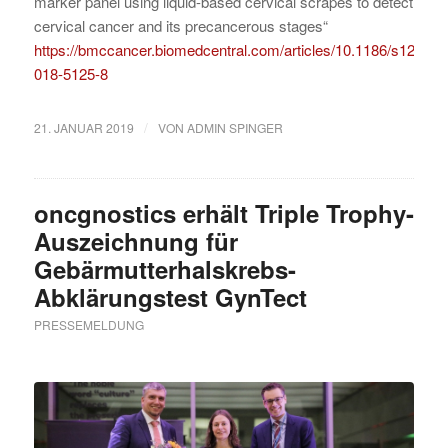
marker panel using liquid-based cervical scrapes to detect
cervical cancer and its precancerous stages“
https://bmccancer.biomedcentral.com/articles/10.1186/s12885-
018-5125-8
/
21. JANUAR 2019
VON
ADMIN SPINGER
oncgnostics erhält Triple Trophy-
Auszeichnung für
Gebärmutterhalskrebs-
Abklärungstest GynTect
PRESSEMELDUNG