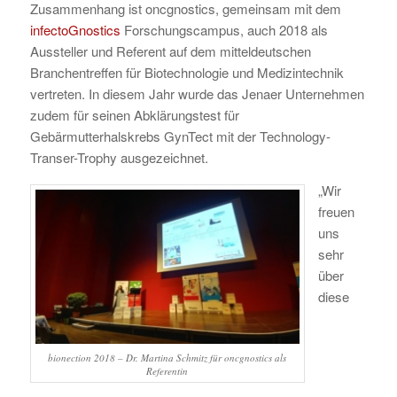
Zusammenhang ist oncgnostics, gemeinsam mit dem
infectoGnostics
Forschungscampus, auch 2018 als
Aussteller und Referent auf dem mitteldeutschen
Branchentreffen für Biotechnologie und Medizintechnik
vertreten. In diesem Jahr wurde das Jenaer Unternehmen
zudem für seinen Abklärungstest für
Gebärmutterhalskrebs GynTect mit der Technology-
Transer-Trophy ausgezeichnet.
„Wir
freuen
uns
sehr
über
diese
bionection 2018 – Dr. Martina Schmitz für oncgnostics als
Referentin