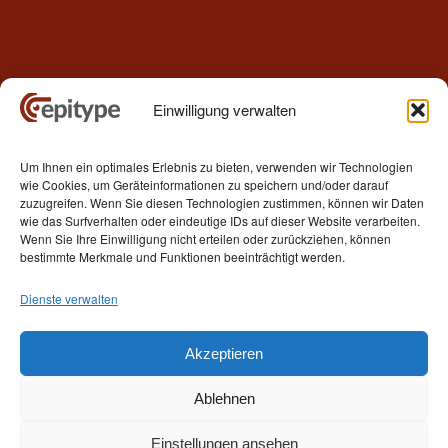
Einwilligung verwalten
Kontakt
Um Ihnen ein optimales Erlebnis zu bieten, verwenden wir Technologien
Epitype GmbH
wie Cookies, um Geräteinformationen zu speichern und/oder darauf
Löbstedter Str. 41
zuzugreifen. Wenn Sie diesen Technologien zustimmen, können wir Daten
07749 Jena
wie das Surfverhalten oder eindeutige IDs auf dieser Website verarbeiten.
Wenn Sie Ihre Einwilligung nicht erteilen oder zurückziehen, können
Germany
bestimmte Merkmale und Funktionen beeinträchtigt werden.
Telefon: +49 (0)3641 5548500
Dienste verwalten
E- Mail:
contact[at]epitype.de
Internet:
www.epitype.de
Akzeptieren
Ablehnen
Einstellungen ansehen