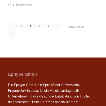
/
25. AUGUST 2022
‹
1
3
4
›
2
Seite 2 von 21
»
Epitype GmbH
Die Epitype GmbH, ein Spin-off der Universitäts-
Frauenklinik in Jena, ist ein Molekulardiagnostik-
Unternehmen, das sich auf die Entwicklung von in-vitro
diagnostischen Tests für Krebs spezialisiert hat.