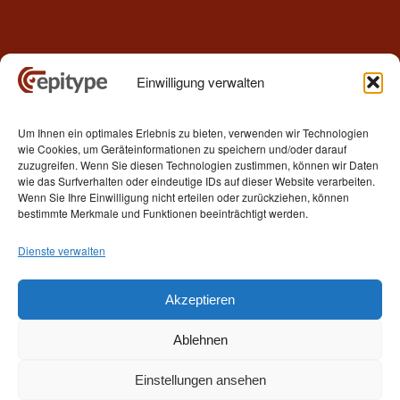
Einwilligung verwalten
Kontakt
Um Ihnen ein optimales Erlebnis zu bieten, verwenden wir Technologien
Epitype GmbH
wie Cookies, um Geräteinformationen zu speichern und/oder darauf
Löbstedter Str. 41
zuzugreifen. Wenn Sie diesen Technologien zustimmen, können wir Daten
07749 Jena
wie das Surfverhalten oder eindeutige IDs auf dieser Website verarbeiten.
Wenn Sie Ihre Einwilligung nicht erteilen oder zurückziehen, können
Germany
bestimmte Merkmale und Funktionen beeinträchtigt werden.
Telefon: +49 (0)3641 5548500
Dienste verwalten
E- Mail:
contact[at]epitype.de
Internet:
www.epitype.de
Akzeptieren
Ablehnen
Einstellungen ansehen