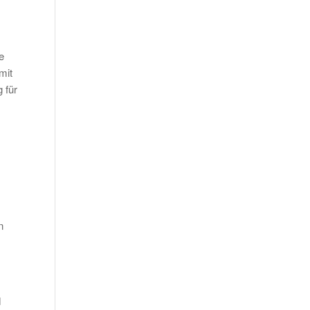
e
mit
 für
n
d