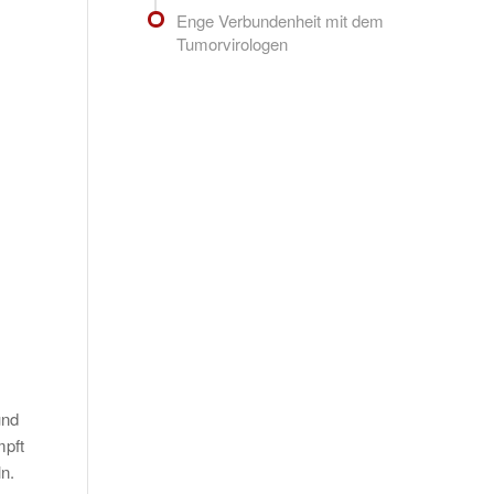
Enge Verbundenheit mit dem
Tumorvirologen
nd
mpft
n.