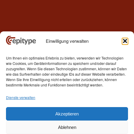
Einwilligung verwalten
Kontakt
Um Ihnen ein optimales Erlebnis zu bieten, verwenden wir Technologien
Epitype GmbH
wie Cookies, um Geräteinformationen zu speichern und/oder darauf
Löbstedter Str. 41
zuzugreifen. Wenn Sie diesen Technologien zustimmen, können wir Daten
07749 Jena
wie das Surfverhalten oder eindeutige IDs auf dieser Website verarbeiten.
Wenn Sie Ihre Einwilligung nicht erteilen oder zurückziehen, können
Germany
bestimmte Merkmale und Funktionen beeinträchtigt werden.
Telefon: +49 (0)3641 5548500
Dienste verwalten
E- Mail:
contact[at]epitype.de
Internet:
www.epitype.de
Akzeptieren
Ablehnen