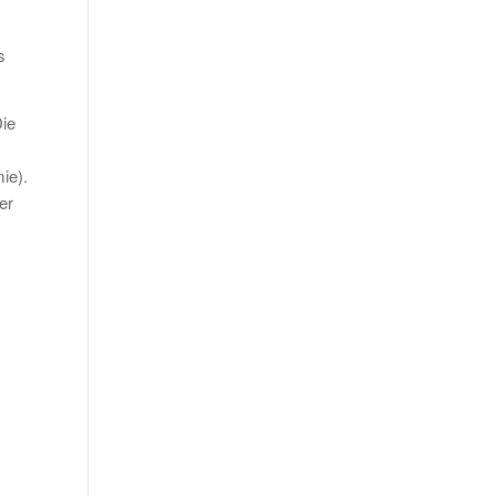
s
Die
ie).
er