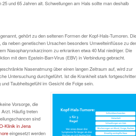
en 25 und 65 Jahren alt. Schwellungen am Hals sollte man deshalb
nannt, gehört zu den seltenen Formen der Kopf-Hals-Tumoren. Di
et, da neben genetischen Ursachen besonders Umwelteinflüsse zu de
 einem Nasopharynxkarzinom zu erkranken etwa 40 Mal niedriger. Die
tion mit dem Epstein-Barr-Virus (EBV) in Verbindung gebracht.
geschränkte Nasenatmung über einen langen Zeitraum auf, wird zur
e Untersuchung durchgeführt. Ist die Krankheit stark fortgeschritte
nd Taubheitsgefühl im Gesicht die Folge sein.
keine Vorsorge, die
rzt. Häufig treten
eilungschancen sind
-Klinik in Jena
more
eingesetzt werden