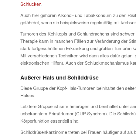
Schlucken
.
Auch hier gehören Alkohol- und Tabakkonsum zu den Risi
gefährdet, wenn sie beispielsweise regelmäßig mit krebse
Tumoren des Kehlkopfs und Schlundrachens sind schwer zu
Therapie kann in manchen Fällen zur Veränderung der Stimm
stark fortgeschrittenen Erkrankung und großen Tumoren kan
Mit verschiedenen Techniken wird dann alles dafür getan,
elektronischen Hilfen). Auch der Schluckmechanismus kann
Äußerer Hals und Schilddrüse
Diese Gruppe der Kopf-Hals-Tumoren beinhaltet den selt
Halses.
Letztere Gruppe ist sehr heterogen und beinhaltet unte
unbekanntem Primärtumor (CUP-Syndrom). Die Schilddrüse 
Körperfunktion essentiell sind.
Schilddrüsenkarzinome treten bei Frauen häufiger auf als