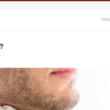
PRO
?