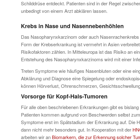
Schilddrüse entdeckt. Patienten sind in der Regel zwisch
unbedingt von einem Arzt abklären lassen.
Krebs in Nase und Nasennebenhöhlen
Das Nasopharynxkarzinom oder auch Nasenrachenkrebs ge
Form der Krebserkrankung ist vermehrt in Asien verbreit
Risikofaktoren zählen. In Mitteleuropa ist das Risiko an
Entstehung des Nasopharynxkarzinoms wird mit einer Infek
Treten Symptome wie häufiges Nasenbluten oder eine ein
Abklärung und Diagnose eine Spiegelung oder endoskopisch
können Hörverlust, Ohrenschmerzen, Gesichtsschwellung u
Vorsorge für Kopf-Hals-Tumoren
Für alle oben beschriebenen Erkrankungen gibt es bislang 
Patienten kommen aufgrund von Beschwerden selbst zum A
Symptome erst im Spätstadium der Erkrankung auf. Die H
dann nicht mehr besonders gut. In Kooperation mit der
HNO
arbeiten wir an
Biomarkern, die zur Erkennung solcher Tu