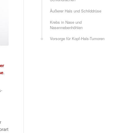
Äußerer Hals und Schilddrüse
Krebs in Nase und
Nasennebenhöhlen
Vorsorge für Kopf-Hals-Tumoren
er
se
.
s-
r
rart