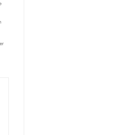
e
h
er