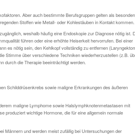
kofaktoren. Aber auch bestimmte Berufsgruppen gelten als besonder
rregenden Stoffen wie Metall- oder Kohlestäuben in Kontakt kommen.
gänglich, weshalb häufig eine Endoskopie zur Diagnose nötig ist. 
qualität führen oder eine erhöhte Heiserkeit hervorrufen. Bei einer
n es nötig sein, den Kehlkopf vollständig zu entfernen (Laryngektom
 die Stimme über verschiedene Techniken wiederherzustellen (z.B. üb
 durch die Therapie beeinträchtigt werden.
enen Schilddrüsenkrebs sowie maligne Erkrankungen des äußeren
r anderem maligne Lymphome sowie Halslymphknotenmetastasen mit
produziert wichtige Hormone, die für eine allgemein normale
 bei Männern und werden meist zufällig bei Untersuchungen der