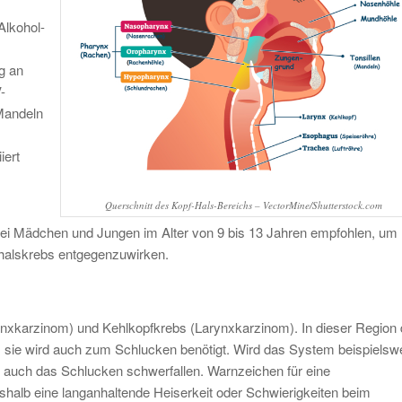
Alkohol-
g an
-
Mandeln
iert
Querschnitt des Kopf-Hals-Bereichs – VectorMine/Shutterstock.com
ei Mädchen und Jungen im Alter von 9 bis 13 Jahren empfohlen, um
halskrebs entgegenzuwirken.
xkarzinom) und Kehlkopfkrebs (Larynxkarzinom). In dieser Region
t, sie wird auch zum Schlucken benötigt. Wird das System beispielsw
n auch das Schlucken schwerfallen. Warnzeichen für eine
alb eine langanhaltende Heiserkeit oder Schwierigkeiten beim