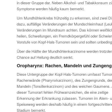
in dieser Gruppe dar. Neben Alkohol- und Tabakkonsum zä
Symptome werden häufig kaum bemerkt.
Um Mundhöhlenkrebs frühzeitig zu erkennen, sind zwei Din
dazu, auffällige Veränderungen der Mundschleimhaut (Leuko
Veränderungen im Mundraum achten. Das können weißliche o
heilen, Schwellungen, ein Fremdkörpergefühl oder Schwi
Vorstufe von Kopf-Hals-Tumoren sein und sollten unbeding
Über die Hälfte der Mundhöhlenkarzinome werden trotzdem w
Chance auf Heilung deutlich senkt.
Oropharynx: Rachen, Mandeln und Zungeng
Diese Untergruppe der Kopf-Hals-Tumoren umfasst Tumor
Rachenwände (Pharynxkarzinom), des Zungengrunds, de
Mandeln (Tonsillenkarzinom) und des weichen Gaumens. 
dieser Tumorart fehlen Frühwarnzeichen, die eine zeitige
Erkennung der Erkrankung zulassen. Tumoren im Atem- 
Speiseweg werden deshalb häufig in einem fortgeschritte
Stadium bemerkt.