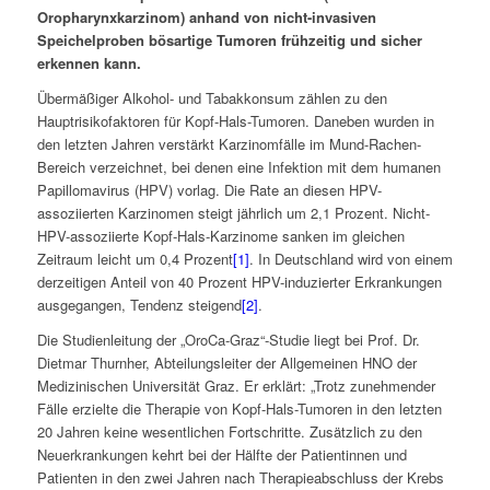
Oropharynxkarzinom) anhand von nicht-invasiven
Speichelproben bösartige Tumoren frühzeitig und sicher
erkennen kann.
Übermäßiger Alkohol- und Tabakkonsum zählen zu den
Hauptrisikofaktoren für Kopf-Hals-Tumoren. Daneben wurden in
den letzten Jahren verstärkt Karzinomfälle im Mund-Rachen-
Bereich verzeichnet, bei denen eine Infektion mit dem humanen
Papillomavirus (HPV) vorlag. Die Rate an diesen HPV-
assoziierten Karzinomen steigt jährlich um 2,1 Prozent. Nicht-
HPV-assoziierte Kopf-Hals-Karzinome sanken im gleichen
Zeitraum leicht um 0,4 Prozent
[1]
. In Deutschland wird von einem
derzeitigen Anteil von 40 Prozent HPV-induzierter Erkrankungen
ausgegangen, Tendenz steigend
[2]
.
Die Studienleitung der „OroCa-Graz“-Studie liegt bei Prof. Dr.
Dietmar Thurnher, Abteilungsleiter der Allgemeinen HNO der
Medizinischen Universität Graz. Er erklärt: „Trotz zunehmender
Fälle erzielte die Therapie von Kopf-Hals-Tumoren in den letzten
20 Jahren keine wesentlichen Fortschritte. Zusätzlich zu den
Neuerkrankungen kehrt bei der Hälfte der Patientinnen und
Patienten in den zwei Jahren nach Therapieabschluss der Krebs