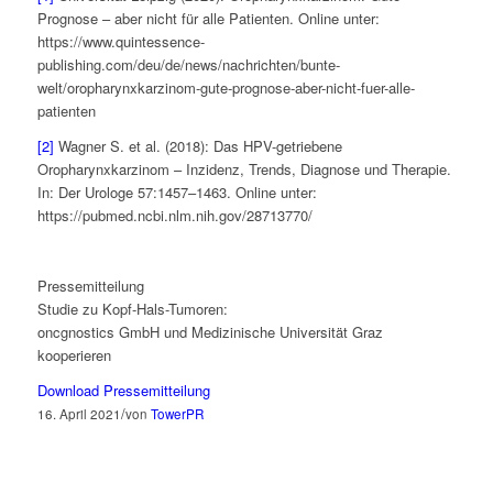
Prognose – aber nicht für alle Patienten. Online unter:
https://www.quintessence-
publishing.com/deu/de/news/nachrichten/bunte-
welt/oropharynxkarzinom-gute-prognose-aber-nicht-fuer-alle-
patienten
[2]
Wagner S. et al. (2018): Das HPV-getriebene
Oropharynxkarzinom – Inzidenz, Trends, Diagnose und Therapie.
In: Der Urologe 57:1457–1463. Online unter:
https://pubmed.ncbi.nlm.nih.gov/28713770/
Pressemitteilung
Studie zu Kopf-Hals-Tumoren:
oncgnostics GmbH und Medizinische Universität Graz
kooperieren
Download Pressemitteilung
/
16. April 2021
von
TowerPR