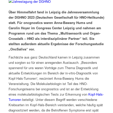
Über Himmelfahrt fand in Leipzig die Jahresversammlung
der DGHNO 2023 (Deutschen Gesellschaft für HNO-Heilkunde)
statt. Für oncgnostics waren Anna-Bawany Hums und
Carolin Hoyer im Congress Center Leipzig und nahmen am
Programm rund um das Thema „Multisensorik und Organ-
Crosstalk – HNO als interdisziplinärer Partner“ teil. Sie
stellten außerdem aktuelle Ergebnisse der Forschungsstudie
„OncSaliva“ vor.
Fachärzte aus ganz Deutschland kamen in Leipzig zusammen
und sorgten so für einen anregenden Austausch. „Besonders
spannend für uns waren Vorträge zum Thema Diagnostik und
aktuelle Entwicklungen im Bereich der in-vitro-Diagnostik von
Kopf-Hals-Tumoren“, resümiert Anna-Bawany Hums die
Veranstaltung. Die Molekularbiologin ist Teil des HNO-
Forschungsteams bei oncgnostics und ist an der Entwicklung
eines molekularbiologischen Tests zur Erkennung von
Kopf-Hals-
Tumoren
beteiligt. Unter diesem Begriff werden verschiedene
Krebsarten im Kopf-Hals-Bereich verstanden, welche häufig spät
diagnostiziert werden, da die Betroffenen Symptome erst spät