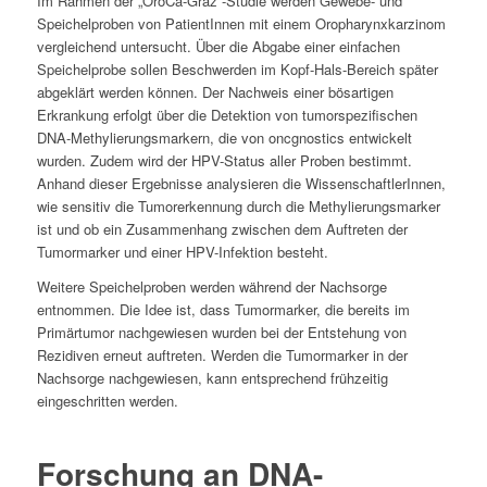
Im Rahmen der „OroCa-Graz“-Studie werden Gewebe- und
Speichelproben von PatientInnen mit einem Oropharynxkarzinom
vergleichend untersucht. Über die Abgabe einer einfachen
Speichelprobe sollen Beschwerden im Kopf-Hals-Bereich später
abgeklärt werden können. Der Nachweis einer bösartigen
Erkrankung erfolgt über die Detektion von tumorspezifischen
DNA-Methylierungsmarkern, die von oncgnostics entwickelt
wurden. Zudem wird der HPV-Status aller Proben bestimmt.
Anhand dieser Ergebnisse analysieren die WissenschaftlerInnen,
wie sensitiv die Tumorerkennung durch die Methylierungsmarker
ist und ob ein Zusammenhang zwischen dem Auftreten der
Tumormarker und einer HPV-Infektion besteht.
Weitere Speichelproben werden während der Nachsorge
entnommen. Die Idee ist, dass Tumormarker, die bereits im
Primärtumor nachgewiesen wurden bei der Entstehung von
Rezidiven erneut auftreten. Werden die Tumormarker in der
Nachsorge nachgewiesen, kann entsprechend frühzeitig
eingeschritten werden.
Forschung an DNA-