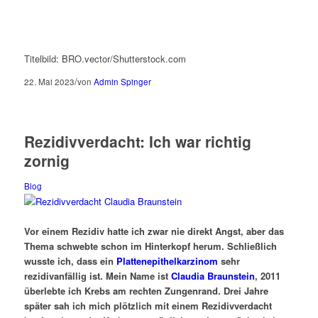
Titelbild: BRO.vector/Shutterstock.com
/
22. Mai 2023
von
Admin Spinger
Rezidivverdacht: Ich war richtig
zornig
Blog
Vor einem Rezidiv hatte ich zwar nie direkt Angst, aber das
Thema schwebte schon im Hinterkopf herum. Schließlich
wusste ich, dass ein
Plattenepithelkarzinom
sehr
rezidivanfällig ist. Mein Name ist
Claudia Braunstein
, 2011
überlebte ich Krebs am rechten Zungenrand. Drei Jahre
später sah ich mich plötzlich mit einem Rezidivverdacht