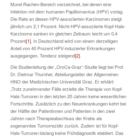
Mund-Rachen-Bereich verzeichnet, bei denen eine
Infektion mit dem humanen Papillomavirus (HPV) vorlag.
Die Rate an diesen HPV-assoziierten Karzinomen steigt
jährlich um 2,1 Prozent. Nicht-HPV-assoziierte Kopf-Hals-
Karzinome sanken im gleichen Zeitraum leicht um 0,4
Prozent
[1]
. In Deutschland wird von einem derzeitigen
Anteil von 40 Prozent HPV-induzierter Erkrankungen
ausgegangen, Tendenz steigend
[2]
.
Die Studienleitung der „OroCa-Graz“-Studie liegt bei Prof.
Dr. Dietmar Thurnher, Abteilungsleiter der Allgemeinen
HNO der Medizinischen Universität Graz. Er erklärt:
„Trotz zunehmender Fälle erzielte die Therapie von Kopf-
Hals-Tumoren in den letzten 20 Jahren keine wesentlichen
Fortschritte. Zusätzlich zu den Neuerkrankungen kehrt bei
der Hälfte der Patientinnen und Patienten in den zwei
Jahren nach Therapieabschluss der Krebs als
sogenanntes Tumorrezidiv zurück. Zudem ist für Kopf-
Hals-Tumoren bislang keine Frühdiagnostik etabliert. Das