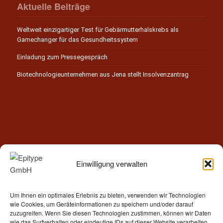
Aktuelle Beiträge
Weltweit einzigartiger Test für Gebärmutterhalskrebs als
Gamechanger für das Gesundheitssystem
Einladung zum Pressegespräch
Biotechnologieunternehmen aus Jena stellt Insolvenzantrag
Einwilligung verwalten
Kontakt
Um Ihnen ein optimales Erlebnis zu bieten, verwenden wir Technologien
Epitype GmbH
wie Cookies, um Geräteinformationen zu speichern und/oder darauf
Löbstedter Str. 41
zuzugreifen. Wenn Sie diesen Technologien zustimmen, können wir Daten
07749 Jena
wie das Surfverhalten oder eindeutige IDs auf dieser Website verarbeiten.