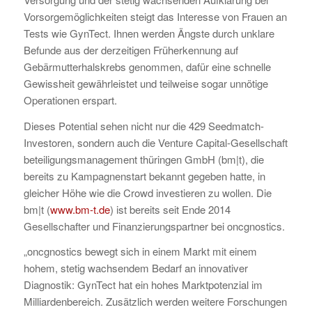
Vorsorgemöglichkeiten steigt das Interesse von Frauen an
Tests wie GynTect. Ihnen werden Ängste durch unklare
Befunde aus der derzeitigen Früherkennung auf
Gebärmutterhalskrebs genommen, dafür eine schnelle
Gewissheit gewährleistet und teilweise sogar unnötige
Operationen erspart.
Dieses Potential sehen nicht nur die 429 Seedmatch-
Investoren, sondern auch die Venture Capital-Gesellschaft
beteiligungsmanagement thüringen GmbH (bm|t), die
bereits zu Kampagnenstart bekannt gegeben hatte, in
gleicher Höhe wie die Crowd investieren zu wollen. Die
bm|t (
www.bm-t.de
) ist bereits seit Ende 2014
Gesellschafter und Finanzierungspartner bei oncgnostics.
„oncgnostics bewegt sich in einem Markt mit einem
hohem, stetig wachsendem Bedarf an innovativer
Diagnostik: GynTect hat ein hohes Marktpotenzial im
Milliardenbereich. Zusätzlich werden weitere Forschungen