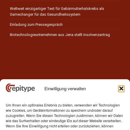
Weltweit einzigartiger Test für Gebärmutterhalskrebs als
Gamechanger für das Gesundheitssystem
Einladung zum Pressegespräch
Biotechnologieunternehmen aus Jena stellt Insolvenzantrag
Einwilligung verwalten
Kontakt
Um Ihnen ein optimales Erlebnis zu bieten, verwenden wir Technologien
Epitype GmbH
wie Cookies, um Geräteinformationen zu speichern und/oder darauf
Löbstedter Str. 41
zuzugreifen. Wenn Sie diesen Technologien zustimmen, können wir Daten
07749 Jena
wie das Surfverhalten oder eindeutige IDs auf dieser Website verarbeiten.
Wenn Sie Ihre Einwilligung nicht erteilen oder zurückziehen, können
Germany