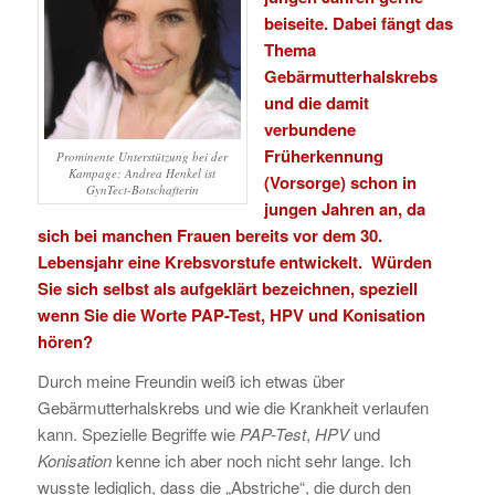
beiseite. Dabei fängt das
Thema
Gebärmutterhalskrebs
und die damit
verbundene
Früherkennung
Prominente Unterstützung bei der
Kampage: Andrea Henkel ist
(Vorsorge) schon in
GynTect-Botschafterin
jungen Jahren an, da
sich bei manchen Frauen bereits vor dem 30.
Lebensjahr eine Krebsvorstufe entwickelt. Würden
Sie sich selbst als aufgeklärt bezeichnen, speziell
wenn Sie die Worte PAP-Test, HPV und Konisation
hören?
Durch meine Freundin weiß ich etwas über
Gebärmutterhalskrebs und wie die Krankheit verlaufen
kann. Spezielle Begriffe wie
PAP-Test
,
HPV
und
Konisation
kenne ich aber noch nicht sehr lange. Ich
wusste lediglich, dass die „Abstriche“, die durch den