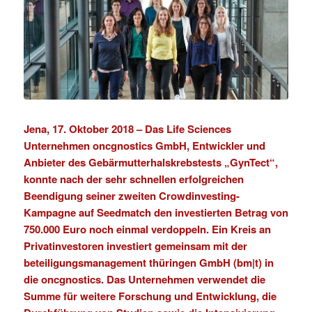
Jena, 17. Oktober 2018 –
Das Life Sciences
Unternehmen
oncgnostics GmbH
, Entwickler und
Anbieter des Gebärmutterhalskrebstests „
GynTect
“,
konnte nach der sehr schnellen erfolgreichen
Beendigung seiner zweiten Crowdinvesting-
Kampagne auf
Seedmatch
den investierten Betrag von
750.000 Euro noch einmal verdoppeln. Ein Kreis an
Privatinvestoren investiert gemeinsam mit der
beteiligungsmanagement thüringen GmbH (bm|t)
in
die oncgnostics. Das Unternehmen verwendet die
Summe für weitere Forschung und Entwicklung, die