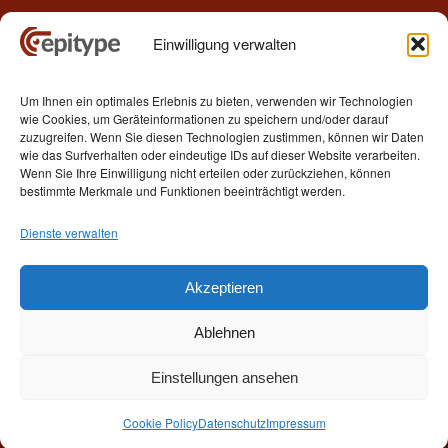
Einwilligung verwalten
Kontakt
Um Ihnen ein optimales Erlebnis zu bieten, verwenden wir Technologien
Epitype GmbH
wie Cookies, um Geräteinformationen zu speichern und/oder darauf
Löbstedter Str. 41
zuzugreifen. Wenn Sie diesen Technologien zustimmen, können wir Daten
07749 Jena
wie das Surfverhalten oder eindeutige IDs auf dieser Website verarbeiten.
Wenn Sie Ihre Einwilligung nicht erteilen oder zurückziehen, können
Germany
bestimmte Merkmale und Funktionen beeinträchtigt werden.
Telefon: +49 (0)3641 5548500
Dienste verwalten
E- Mail:
contact[at]epitype.de
Internet:
www.epitype.de
Akzeptieren
Ablehnen
Einstellungen ansehen
© 2015 - 2025 Epitype GmbH Jena Germany
Cookie Policy
Datenschutz
Impressum
Start
Kontaktaufnahme
Impressum
Datenschutz