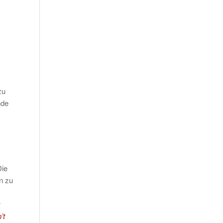
zu
nde
Die
n zu
’t