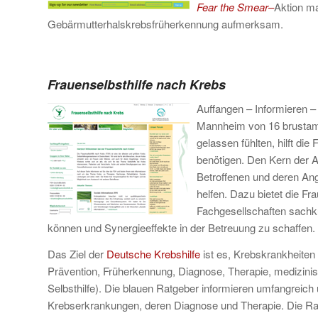
Fear the Smear
–
Aktion m
Gebärmutterhalskrebsfrüherkennung aufmerksam.
Frauenselbsthilfe nach Krebs
Auffangen – Informieren – 
Mannheim von 16 brustampu
gelassen fühlten, hilft die
benötigen. Den Kern der Ar
Betroffenen und deren Ang
helfen. Dazu bietet die Fr
Fachgesellschaften sachk
können und Synergieeffekte in der Betreuung zu schaffen.
Das Ziel der
Deutsche Krebshilfe
ist es, Krebskrankheiten 
Prävention, Früherkennung, Diagnose, Therapie, medizin
Selbsthilfe). Die blauen Ratgeber informieren umfangreic
Krebserkrankungen, deren Diagnose und Therapie. Die Ratg