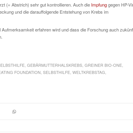
t (= Abstrich) sehr gut kontrollieren. Auch die
Impfung
gegen HP-Vir
teckung und die darauffolgende Entstehung von Krebs im
el Aufmerksamkeit erfahren wird und dass die Forschung auch zukünf
n.
ELBSTHILFE
,
GEBÄRMUTTERHALSKREBS
,
GREINER BIO-ONE
,
EATING FOUNDATION
,
SELBSTHILFE
,
WELTKREBSTAG
,