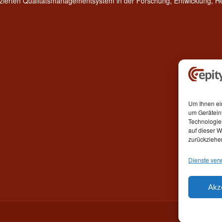
fizierten Qualitätsmanagementsystem in der Forschung, Entwicklung, 
Um Ihnen ei
um Gerätein
Technologie
auf dieser W
zurückziehe
Dienste ver
Akz