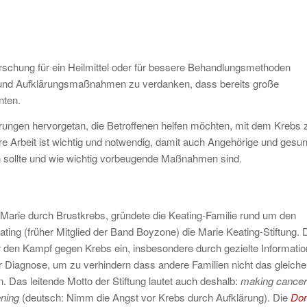
schung für ein Heilmittel oder für bessere Behandlungsmethoden
 und Aufklärungsmaßnahmen zu verdanken, dass bereits große
nten.
ungen hervorgetan, die Betroffenen helfen möchten, mit dem Krebs 
re Arbeit ist wichtig und notwendig, damit auch Angehörige und gesu
 sollte und wie wichtig vorbeugende Maßnahmen sind.
Marie durch Brustkrebs, gründete die Keating-Familie rund um den
ting (früher Mitglied der Band Boyzone) die Marie Keating-Stiftung. 
für den Kampf gegen Krebs ein, insbesondere durch gezielte Informatio
er Diagnose, um zu verhindern dass andere Familien nicht das gleiche
. Das leitende Motto der Stiftung lautet auch deshalb:
making cancer
ening
(deutsch: Nimm die Angst vor Krebs durch Aufklärung). Die
Don