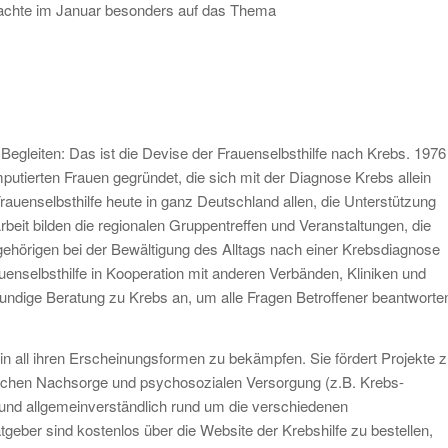
achte im Januar besonders auf das Thema
Begleiten: Das ist die Devise der Frauenselbsthilfe nach Krebs. 1976 
tierten Frauen gegründet, die sich mit der Diagnose Krebs allein
 Frauenselbsthilfe heute in ganz Deutschland allen, die Unterstützung
beit bilden die regionalen Gruppentreffen und Veranstaltungen, die
ehörigen bei der Bewältigung des Alltags nach einer Krebsdiagnose
auenselbsthilfe in Kooperation mit anderen Verbänden, Kliniken und
undige Beratung zu Krebs an, um alle Fragen Betroffener beantworte
in all ihren Erscheinungsformen zu bekämpfen. Sie fördert Projekte z
ischen Nachsorge und psychosozialen Versorgung (z.B. Krebs-
h und allgemeinverständlich rund um die verschiedenen
eber sind kostenlos über die Website der Krebshilfe zu bestellen,