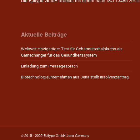
Die Epitype GmbH arbeitet mit einem nach ISO 13485 zerti
Aktuelle Beiträge
Weltweit einzigartiger Test für Gebärmutterhalskrebs als
Gamechanger für das Gesundheitssystem
Einladung zum Pressegespräch
Biotechnologieunternehmen aus Jena stellt Insolvenzantrag
© 2015 - 2025 Epitype GmbH Jena Germany