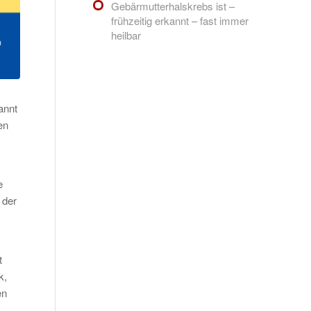
Gebärmutterhalskrebs ist –
frühzeitig erkannt – fast immer
heilbar
annt
en
e
 der
t
k,
en