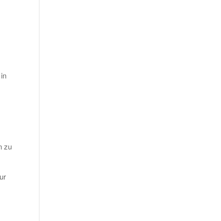
in
n zu
ur