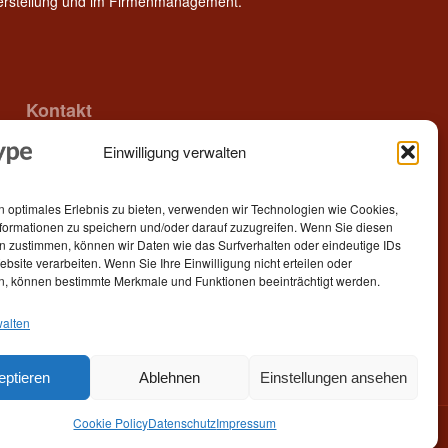
Herstellung und im Firmenmanagement.
Kontakt
Einwilligung verwalten
Epitype GmbH
Löbstedter Str. 41
07749 Jena
n optimales Erlebnis zu bieten, verwenden wir Technologien wie Cookies,
Germany
formationen zu speichern und/oder darauf zuzugreifen. Wenn Sie diesen
n zustimmen, können wir Daten wie das Surfverhalten oder eindeutige IDs
Telefon: +49 (0)3641 5548500
ebsite verarbeiten. Wenn Sie Ihre Einwilligung nicht erteilen oder
n, können bestimmte Merkmale und Funktionen beeinträchtigt werden.
E- Mail:
contact[at]epitype.de
Internet:
www.epitype.de
walten
eptieren
Ablehnen
Einstellungen ansehen
Cookie Policy
Datenschutz
Impressum
Start
Kontaktaufnahme
Impressum
Datenschutz