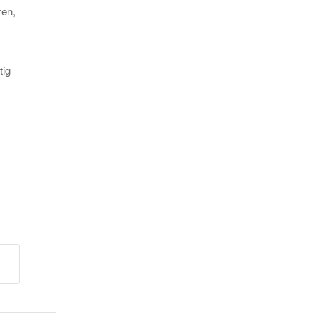
en,
tig