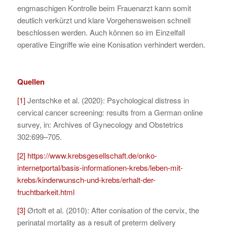
engmaschigen Kontrolle beim Frauenarzt kann somit
deutlich verkürzt und klare Vorgehensweisen schnell
beschlossen werden. Auch können so im Einzelfall
operative Eingriffe wie eine Konisation verhindert werden.
Quellen
[1]
Jentschke et al. (2020): Psychological distress in
cervical cancer screening: results from a German online
survey, in: Archives of Gynecology and Obstetrics
302:699–705.
[2]
https://www.krebsgesellschaft.de/onko-
internetportal/basis-informationen-krebs/leben-mit-
krebs/kinderwunsch-und-krebs/erhalt-der-
fruchtbarkeit.html
[3]
Ørtoft et al. (2010): After conisation of the cervix, the
perinatal mortality as a result of preterm delivery