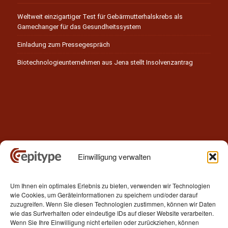
Weltweit einzigartiger Test für Gebärmutterhalskrebs als
Gamechanger für das Gesundheitssystem
Einladung zum Pressegespräch
Biotechnologieunternehmen aus Jena stellt Insolvenzantrag
Einwilligung verwalten
Kontakt
Um Ihnen ein optimales Erlebnis zu bieten, verwenden wir Technologien
Epitype GmbH
wie Cookies, um Geräteinformationen zu speichern und/oder darauf
Löbstedter Str. 41
zuzugreifen. Wenn Sie diesen Technologien zustimmen, können wir Daten
07749 Jena
wie das Surfverhalten oder eindeutige IDs auf dieser Website verarbeiten.
Wenn Sie Ihre Einwilligung nicht erteilen oder zurückziehen, können
Germany