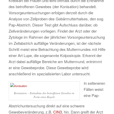
Krebsart bei Frauen und wird oftmals durch die Entnahme
des betroffenen Gewebes (der Konisation) behandelt.
Vorsorgeuntersuchungen erfolgen derzeit durch die
Analyse von Zellproben des Gebärmutterhalses, den sog.
Pap-Abstrich. Dieser Test gibt Aufschluss darüber, ob
Zellveränderungen vorliegen. Findet der Arzt oder der
Zytologe im Rahmen der jährlichen Vorsorgeuntersuchung
im Zellabstrich auffällige Veränderungen, ist der nächste
Schritt meist eine Betrachtung des Muttermundes mit Hilfe
einer Art Lupe, die sogenannte Kolposkopie. Erkennt der
Arzt dabei auffällige Bereiche am Muttermund, entnimmt
er eine Gewebeprobe. Diese Gewebeprobe wird
anschließend im spezialisierten Labor untersucht.
In selteneren
Fällen weist
Konisation – Entnahme des betroffenen Gewebes in
eine Pap-
Form eines Kegels
Abstrichuntersuchung direkt auf eine schwere
Gewebeveränderung, z.B.
CIN3
, hin. Dann greift der Arzt