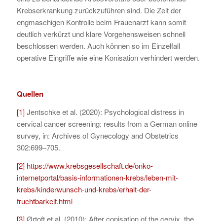
Krebserkrankung zurückzuführen sind. Die Zeit der
engmaschigen Kontrolle beim Frauenarzt kann somit
deutlich verkürzt und klare Vorgehensweisen schnell
beschlossen werden. Auch können so im Einzelfall
operative Eingriffe wie eine Konisation verhindert werden.
Quellen
[1]
Jentschke et al. (2020): Psychological distress in
cervical cancer screening: results from a German online
survey, in: Archives of Gynecology and Obstetrics
302:699–705.
[2]
https://www.krebsgesellschaft.de/onko-
internetportal/basis-informationen-krebs/leben-mit-
krebs/kinderwunsch-und-krebs/erhalt-der-
fruchtbarkeit.html
[3]
Ørtoft et al. (2010): After conisation of the cervix, the