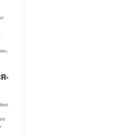
s
rt
,
ten,
CR-
 dass
eht
r