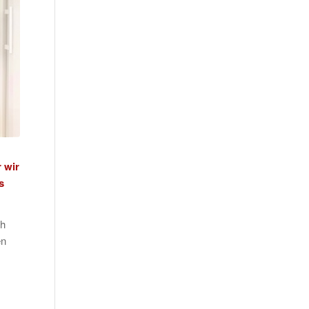
r wir
s
ch
en