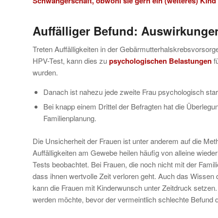
Schwangerschaft, obwohl sie gern ein (weiteres) Ki
Auffälliger Befund
: Auswirkungen
Treten Auffälligkeiten in der Gebärmutterhalskrebsvorsorge 
HPV-Test, kann dies zu
psychologischen Belastungen
f
wurden.
Danach ist nahezu jede zweite Frau psychologisch stark
Bei knapp einem Drittel der Befragten hat die Überlegun
Familienplanung.
Die Unsicherheit der Frauen ist unter anderem auf die Met
Auffälligkeiten am Gewebe heilen häufig von alleine wiede
Tests beobachtet. Bei Frauen, die noch nicht mit der Fami
dass ihnen wertvolle Zeit verloren geht. Auch das Wissen 
kann die Frauen mit Kinderwunsch unter Zeitdruck setzen.
werden möchte, bevor der vermeintlich schlechte Befund d