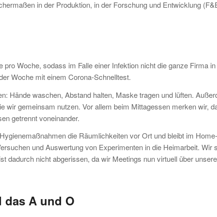
leichermaßen in der Produktion, in der Forschung und Entwicklung (F&
pro Woche, sodass im Falle einer Infektion nicht die ganze Firma in
der Woche mit einem Corona-Schnelltest.
en: Hände waschen, Abstand halten, Maske tragen und lüften. Auße
 die wir gemeinsam nutzen. Vor allem beim Mittagessen merken wir, d
sen getrennt voneinander.
ler Hygienemaßnahmen die Räumlichkeiten vor Ort und bleibt im Home
n Versuchen und Auswertung von Experimenten in die Heimarbeit. Wir 
ist dadurch nicht abgerissen, da wir Meetings nun virtuell über unsere
d das A und O