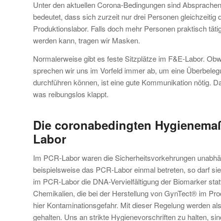
Unter den aktuellen Corona-Bedingungen sind Absprachen 
bedeutet, dass sich zurzeit nur drei Personen gleichzeitig 
Produktionslabor. Falls doch mehr Personen praktisch tät
werden kann, tragen wir Masken.
Normalerweise gibt es feste Sitzplätze im F&E-Labor. Obwoh
sprechen wir uns im Vorfeld immer ab, um eine Überbelegun
durchführen können, ist eine gute Kommunikation nötig. D
was reibungslos klappt.
Die coronabedingten Hygienema
Labor
Im PCR-Labor waren die Sicherheitsvorkehrungen unabhän
beispielsweise das PCR-Labor einmal betreten, so darf sie
im PCR-Labor die DNA-Vervielfältigung der Biomarker stat
Chemikalien, die bei der Herstellung von GynTect® im P
hier Kontaminationsgefahr. Mit dieser Regelung werden als
gehalten. Uns an strikte Hygienevorschriften zu halten, s