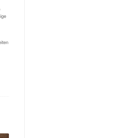
s
ige
iten