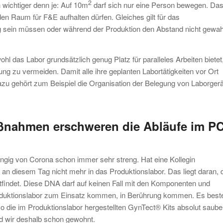
2
wichtiger denn je: Auf 10m
darf sich nur eine Person bewegen. Da
den Raum für F&E aufhalten dürfen. Gleiches gilt für das
ig sein müssen oder während der Produktion den Abstand nicht gewah
l das Labor grundsätzlich genug Platz für paralleles Arbeiten bietet
g zu vermeiden. Damit alle ihre geplanten Labortätigkeiten vor Ort
azu gehört zum Beispiel die Organisation der Belegung von Laborgerä
ßnahmen erschweren die Abläufe im P
gig von Corona schon immer sehr streng. Hat eine Kollegin
 an diesem Tag nicht mehr in das Produktionslabor. Das liegt daran,
tfindet. Diese DNA darf auf keinen Fall mit den Komponenten und
roduktionslabor zum Einsatz kommen, in Berührung kommen. Es best
o die im Produktionslabor hergestellten GynTect® Kits absolut saube
ind wir deshalb schon gewohnt.