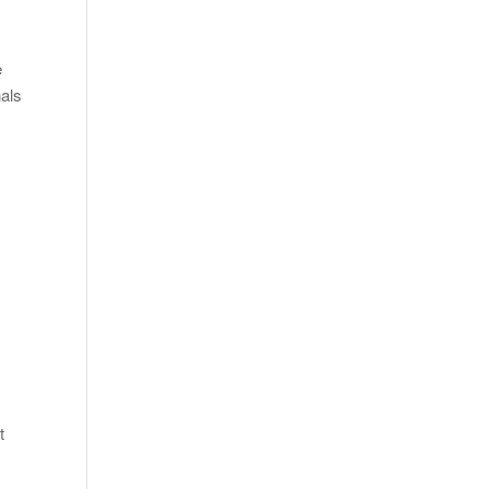
e
als
t