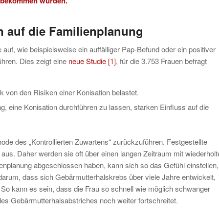
nd bekommen würden.
 auf die Familienplanung
auf, wie beispielsweise ein auffälliger Pap-Befund oder ein positiver
ühren. Dies zeigt eine
neue Studie
[1]
, für die 3.753 Frauen befragt
 von den Risiken einer Konisation belastet.
g, eine Konisation durchführen zu lassen, starken Einfluss auf die
hode des „Kontrollierten Zuwartens“ zurückzuführen. Festgestellte
r aus. Daher werden sie oft über einen langen Zeitraum mit wiederholt
lienplanung abgeschlossen haben, kann sich so das Gefühl einstellen,
darum, dass sich Gebärmutterhalskrebs über viele Jahre entwickelt,
 So kann es sein, dass die Frau so schnell wie möglich schwanger
es Gebärmutterhalsabstriches noch weiter fortschreitet.