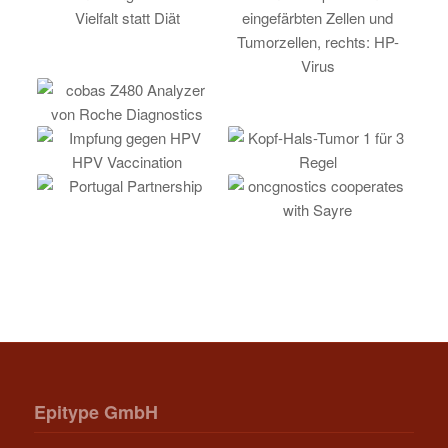
Epitype GmbH