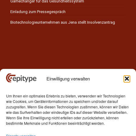
Gamechanger für das Gesundheitssystem
Einladung zum Pressegespräch
Biotechnologieunternehmen aus Jena stellt Insolvenzantrag
Einwilligung verwalten
Kontakt
Um Ihnen ein optimales Erlebnis zu bieten, verwenden wir Technologien
Epitype GmbH
wie Cookies, um Geräteinformationen zu speichern und/oder darauf
Löbstedter Str. 41
zuzugreifen. Wenn Sie diesen Technologien zustimmen, können wir Daten
07749 Jena
wie das Surfverhalten oder eindeutige IDs auf dieser Website verarbeiten.
Wenn Sie Ihre Einwilligung nicht erteilen oder zurückziehen, können
Germany
bestimmte Merkmale und Funktionen beeinträchtigt werden.
Telefon: +49 (0)3641 5548500
Dienste verwalten