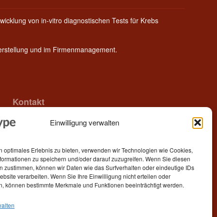
wicklung von in-vitro diagnostischen Tests für Krebs
Herstellung und im Firmenmanagement.
Kontakt
Einwilligung verwalten
Epitype GmbH
Löbstedter Str. 41
07749 Jena
n optimales Erlebnis zu bieten, verwenden wir Technologien wie Cookies,
Germany
formationen zu speichern und/oder darauf zuzugreifen. Wenn Sie diesen
n zustimmen, können wir Daten wie das Surfverhalten oder eindeutige IDs
Telefon: +49 (0)3641 5548500
ebsite verarbeiten. Wenn Sie Ihre Einwilligung nicht erteilen oder
n, können bestimmte Merkmale und Funktionen beeinträchtigt werden.
E- Mail:
contact[at]epitype.de
Internet:
www.epitype.de
walten