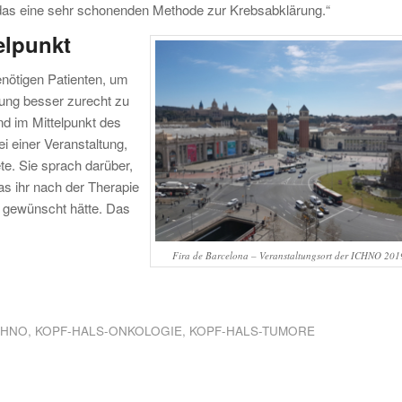
st das eine sehr schonenden Methode zur Krebsabklärung.“
elpunkt
nötigen Patienten, um
ung besser zurecht zu
nd im Mittelpunkt des
 einer Veranstaltung,
te. Sie sprach darüber,
as ihr nach der Therapie
n gewünscht hätte. Das
Fira de Barcelona – Veranstaltungsort der ICHNO 201
CHNO
,
KOPF-HALS-ONKOLOGIE
,
KOPF-HALS-TUMORE