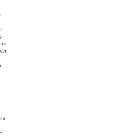
n
h
g-
der
oden
en
llen
t