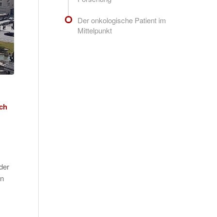
Der onkologische Patient im
Mittelpunkt
sch
der
en