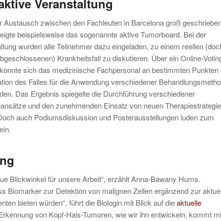
raktive Veranstaltung
r Austausch zwischen den Fachleuten in Barcelona groß geschriebe
eigte beispielsweise das sogenannte aktive Tumorboard. Bei der
ltung wurden alle Teilnehmer dazu eingeladen, zu einem reellen (doc
abgeschlossenen) Krankheitsfall zu diskutieren. Über ein Online-Votin
konnte sich das medizinische Fachpersonal an bestimmten Punkten 
ation des Falles für die Anwendung verschiedener Behandlungsmeth
den. Das Ergebnis spiegelte die Durchführung verschiedener
eansätze und den zunehmenden Einsatz von neuen Therapiestrategi
 Doch auch Podiumsdiskussion und Posterausstellungen luden zum
ein.
ung
neue Blickwinkel für unsere Arbeit“, erzählt Anna-Bawany Hums.
s Biomarker zur Detektion von malignen Zellen ergänzend zur aktue
enten bieten würden“, führt die Biologin mit Blick auf die
aktuelle
 Erkennung von Kopf-Hals-Tumoren, wie wir ihn entwickeln, kommt mi