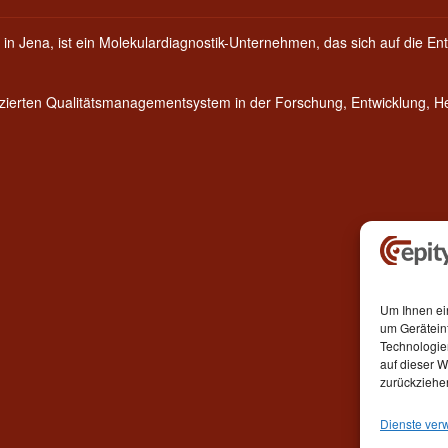
 in Jena, ist ein Molekulardiagnostik-Unternehmen, das sich auf die Ent
fizierten Qualitätsmanagementsystem in der Forschung, Entwicklung, 
Um Ihnen ei
um Gerätein
Technologie
auf dieser W
zurückziehe
Dienste ver