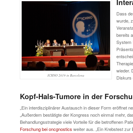
Inte
Dass de
wurde, z
Veransta
bereits 
System 
Präsent
entschei
Therapi
wieder.
ICHNO 2019 in Barcelona
Diskurs 
Kopf-Hals-Tumore in der Forsch
„Ein interdisziplinärer Austausch in dieser Form eröffnet 
„Außerdem bestätigte der Kongress noch einmal mehr, das
Behandlungsstrategie viele Vorteile für die betroffenen Pati
Forschung bei oncgnostics
weiter aus. „Ein Krebstest zur