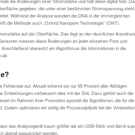
ode die Änderungen einer Stromstärke und hält diese digital fest. Da
Oberfläche gegeben, die unter einer bestimmten Stromspannung steht.
bettet. Während der Analyse wandert die DNA in der immergleichen
ißt die Methode auch „Oxford Nanopore Technologie“ (ONT).
romstärke auf der Oberfläche. Das liegt an der räumlichen Anordnun
Sensoren messen diese Änderungen an jeder einzelnen Pore und
Anschließend übersetzt ein Algorithmus die Informationen in die
n ab.
le?
 Fehlerrate auf. Aktuell erkennt sie nur 95 Prozent aller Abfolgen
tige Entwicklungen verbessern dies mit der Zeit. Dazu gehört auch die
ssert im Rahmen ihrer Promotion speziell die Algorithmen, die für die
. Zudem optimieren wir stetig die Prozessabläufe bei der Vorbereitu
n, dass das Analysegerät kaum größer als ein USB-Stick und damit sup
sch überall sequenziert werden.