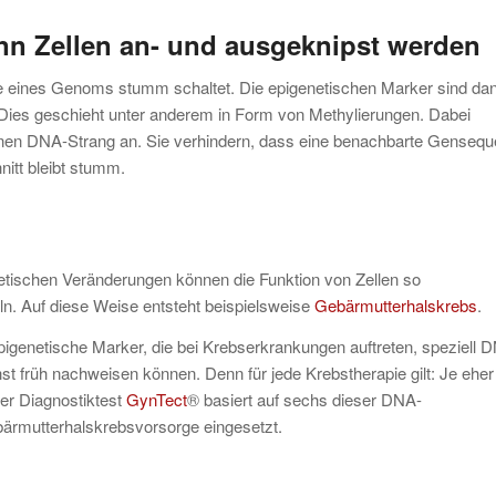
nn Zellen an- und ausgeknipst werden
ile eines Genoms stumm schaltet. Die epigenetischen Marker sind da
Dies geschieht unter anderem in Form von Methylierungen. Dabei
inen DNA-Strang an. Sie verhindern, dass eine benachbarte Genseq
nitt bleibt stumm.
ischen Veränderungen können die Funktion von Zellen so
n. Auf diese Weise entsteht beispielsweise
Gebärmutterhalskrebs
.
epigenetische Marker, die bei Krebserkrankungen auftreten, speziell 
t früh nachweisen können. Denn für jede Krebstherapie gilt: Je eher
ter Diagnostiktest
GynTect
® basiert auf sechs dieser DNA-
ebärmutterhalskrebsvorsorge eingesetzt.