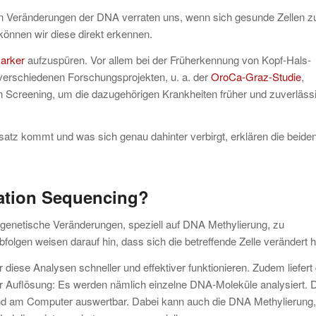
hen Veränderungen der DNA verraten uns, wenn sich gesunde Zellen z
können wir diese direkt erkennen.
arker
aufzuspüren. Vor allem bei der Früherkennung von Kopf-Hals-
verschiedenen Forschungsprojekten, u. a. der
OroCa-Graz-Studie
,
en Screening, um die dazugehörigen Krankheiten früher und zuverläss
atz kommt und was sich genau dahinter verbirgt, erklären die beide
ration Sequencing?
pigenetische Veränderungen, speziell auf DNA Methylierung, zu
gen weisen darauf hin, dass sich die betreffende Zelle verändert h
diese Analysen schneller und effektiver funktionieren. Zudem liefert 
 Auflösung: Es werden nämlich einzelne DNA-Moleküle analysiert. 
 und am Computer auswertbar. Dabei kann auch die DNA Methylierung,