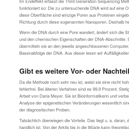
Im Endeffekt erfasst die Third Generation Sequencing Meth
funktioniert so: Die zu untersuchende DNA wird auf eine 
diese Oberfläche sind winzige Poren aus Proteinen einge
Richtung durch diese sogenannten Nanoporen. Deshalb he
Wenn die DNA durch eine Pore wandert, ändert sich die St
und den chemischen Eigenschaften der DNA-Abschnitte. 
übermitteln sie an den jeweils angeschlossenen Computer. 
Basenabfolge der DNA. Aus dieser lesen wir Auffälligkeite
Gibt es weitere Vor- oder Nachtei
Da die Methode noch sehr neu ist, weist sie eine recht hohe
fehlerfrei. Bei älteren Verfahren sind es 99,9 Prozent. Ste
Arbeit von Daria Meyer. Sie ist Bioinformatikerin und verbe
Analyse der epigenetischen Veränderungen wesentlich sind
der diagnostischen Proben.
Tatsächlich überwiegen die Vorteile. Das liegt u. a. dara
handlich ist. Von der Arktis bis in die Wüste kann theoreti