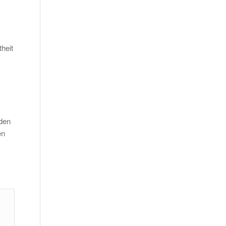
heit
 den
en