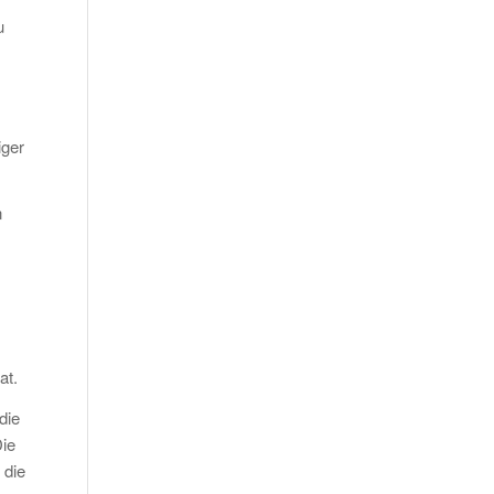
u
iger
n
at.
die
Die
 die