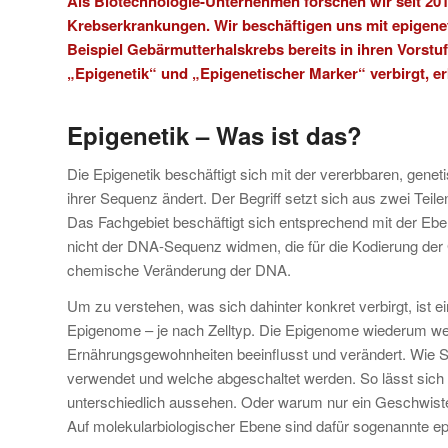
Als Biotechnologie-Unternehmen forschen wir seit 201
Krebserkrankungen. Wir beschäftigen uns mit epigene
Beispiel Gebärmutterhalskrebs bereits in ihren Vorstu
„Epigenetik“ und „Epigenetischer Marker“ verbirgt, erk
Epigenetik – Was ist das?
Die Epigenetik beschäftigt sich mit der vererbbaren, gene
ihrer Sequenz ändert. Der Begriff setzt sich aus zwei Teile
Das Fachgebiet beschäftigt sich entsprechend mit der Eben
nicht der DNA-Sequenz widmen, die für die Kodierung der 
chemische Veränderung der DNA.
Um zu verstehen, was sich dahinter konkret verbirgt, ist 
Epigenome – je nach Zelltyp. Die Epigenome wiederum w
Ernährungsgewohnheiten beeinflusst und verändert. Wie S
verwendet und welche abgeschaltet werden. So lässt sich 
unterschiedlich aussehen. Oder warum nur ein Geschwiste
Auf molekularbiologischer Ebene sind dafür sogenannte ep