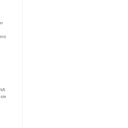
nn
uenz
DNA
 sie