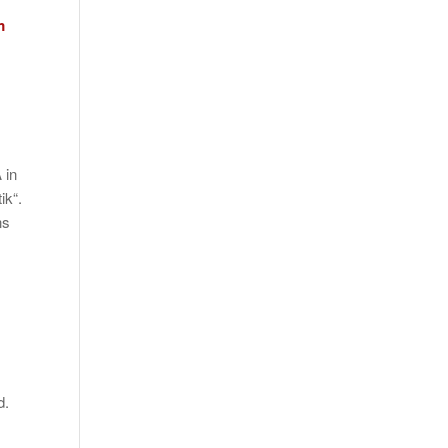
m
 in
ik“.
ns
d.