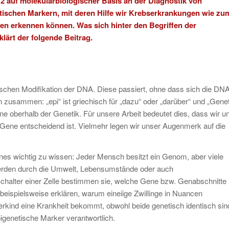
2 auf molekularbiologischer Basis an der Diagnostik von
tischen Markern, mit deren Hilfe wir Krebserkrankungen wie zu
fen erkennen können. Was sich hinter den Begriffen der
lärt der folgende Beitrag.
tischen Modifikation der DNA. Diese passiert, ohne dass sich die DNA
n zusammen: „epi“ ist griechisch für „dazu“ oder „darüber“ und „Genet
e oberhalb der Genetik. Für unsere Arbeit bedeutet dies, dass wir u
Gene entscheidend ist. Vielmehr legen wir unser Augenmerk auf die
eines wichtig zu wissen: Jeder Mensch besitzt ein Genom, aber viele
erden durch die Umwelt, Lebensumstände oder auch
chalter einer Zelle bestimmen sie, welche Gene bzw. Genabschnitte
beispielsweise erklären, warum eineiige Zwillinge in Nuancen
rkind eine Krankheit bekommt, obwohl beide genetisch identisch sin
igenetische Marker verantwortlich.