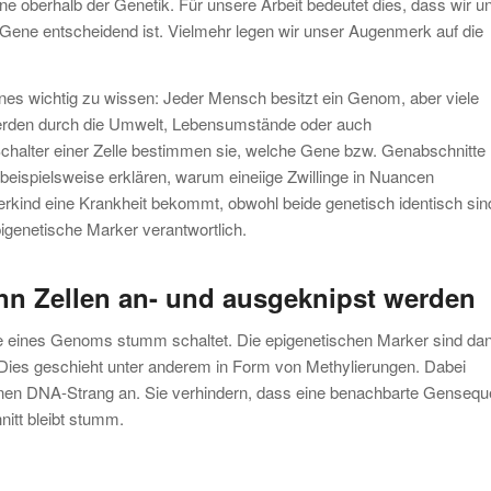
e oberhalb der Genetik. Für unsere Arbeit bedeutet dies, dass wir u
Gene entscheidend ist. Vielmehr legen wir unser Augenmerk auf die
eines wichtig zu wissen: Jeder Mensch besitzt ein Genom, aber viele
erden durch die Umwelt, Lebensumstände oder auch
chalter einer Zelle bestimmen sie, welche Gene bzw. Genabschnitte
beispielsweise erklären, warum eineiige Zwillinge in Nuancen
rkind eine Krankheit bekommt, obwohl beide genetisch identisch sin
igenetische Marker verantwortlich.
nn Zellen an- und ausgeknipst werden
ile eines Genoms stumm schaltet. Die epigenetischen Marker sind da
Dies geschieht unter anderem in Form von Methylierungen. Dabei
inen DNA-Strang an. Sie verhindern, dass eine benachbarte Genseq
nitt bleibt stumm.