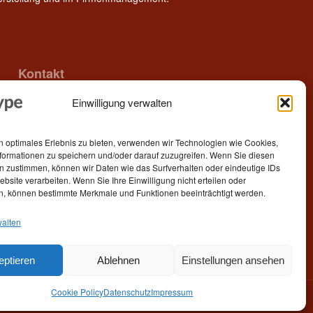
Kontakt
Einwilligung verwalten
Epitype GmbH
Löbstedter Str. 41
07749 Jena
n optimales Erlebnis zu bieten, verwenden wir Technologien wie Cookies,
Germany
formationen zu speichern und/oder darauf zuzugreifen. Wenn Sie diesen
n zustimmen, können wir Daten wie das Surfverhalten oder eindeutige IDs
Telefon: +49 (0)3641 5548500
ebsite verarbeiten. Wenn Sie Ihre Einwilligung nicht erteilen oder
n, können bestimmte Merkmale und Funktionen beeinträchtigt werden.
E- Mail:
contact[at]epitype.de
Internet:
www.epitype.de
walten
eptieren
Ablehnen
Einstellungen ansehen
Cookie Policy
Datenschutz
Impressum
Start
Kontaktaufnahme
Impressum
Datenschutz