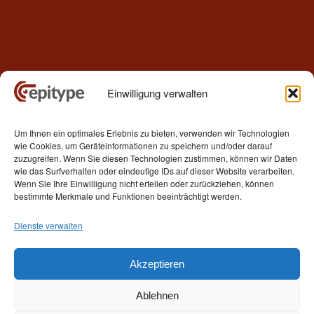
Einwilligung verwalten
Kontakt
Um Ihnen ein optimales Erlebnis zu bieten, verwenden wir Technologien
Epitype GmbH
wie Cookies, um Geräteinformationen zu speichern und/oder darauf
Löbstedter Str. 41
zuzugreifen. Wenn Sie diesen Technologien zustimmen, können wir Daten
07749 Jena
wie das Surfverhalten oder eindeutige IDs auf dieser Website verarbeiten.
Wenn Sie Ihre Einwilligung nicht erteilen oder zurückziehen, können
Germany
bestimmte Merkmale und Funktionen beeinträchtigt werden.
Telefon: +49 (0)3641 5548500
Dienste verwalten
E- Mail:
contact[at]epitype.de
Internet:
www.epitype.de
Akzeptieren
Ablehnen