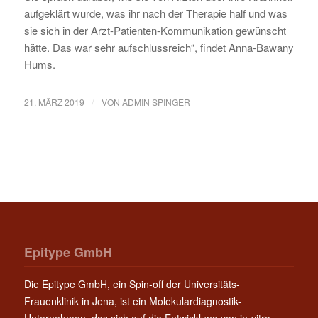
aufgeklärt wurde, was ihr nach der Therapie half und was
sie sich in der Arzt-Patienten-Kommunikation gewünscht
hätte. Das war sehr aufschlussreich“, findet Anna-Bawany
Hums.
/
21. MÄRZ 2019
VON
ADMIN SPINGER
Epitype GmbH
Die Epitype GmbH, ein Spin-off der Universitäts-
Frauenklinik in Jena, ist ein Molekulardiagnostik-
Unternehmen, das sich auf die Entwicklung von in-vitro