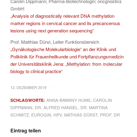
Carolin Dippmann; Pharma-Biotechnologin; oncgnostics
GmbH:
„Analysis of diagnostically relevant DNA methylation
marker regions in cervical cancer and its precancerous
lesions using next generation sequencing“
Prof. Matthias Dürst, Leiter Funktionsbereich
„Gynäkologische Molekularbiologie“ an der Klinik und
Poliklinik für Frauenheilkunde und Fortpflanzungsmedizin
der Universitätsklinik Jena: „Methylation: from molecular
biology to clinical practice“
/
12. DEZEMBER 2019
SCHLAGWORTE:
ANNA-BAWANY HUMS
,
CAROLIN
DIPPMANN
,
DR. ALFRED HANSEL
,
DR. MARTINA
SCHMITZ
,
EUROGIN
,
HPV
,
MATHIAS DÜRST
,
PROF. DR
Eintrag teilen