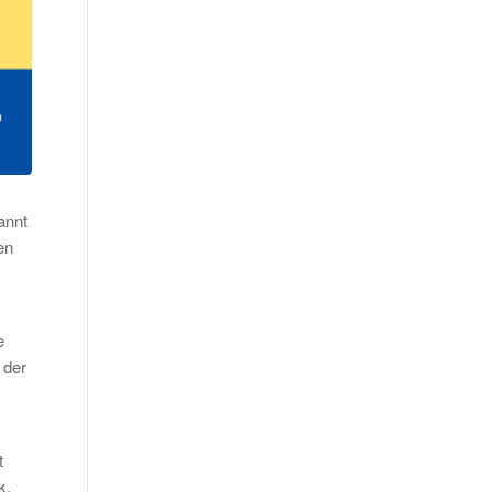
annt
en
e
 der
t
k,