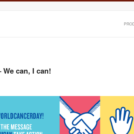
PRO
 We can, I can!