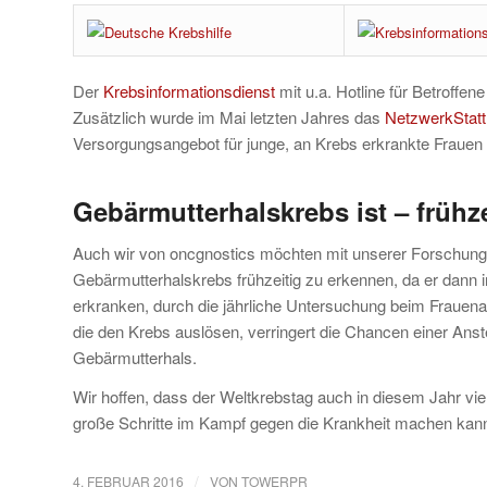
Der
Krebsinformationsdienst
mit u.a. Hotline für Betroffe
Zusätzlich wurde im Mai letzten Jahres das
NetzwerkStatt
Versorgungsangebot für junge, an Krebs erkrankte Frauen 
Gebärmutterhalskrebs ist – frühze
Auch wir von oncgnostics möchten mit unserer Forschung
Gebärmutterhalskrebs frühzeitig zu erkennen, da er dann in 
erkranken, durch die jährliche Untersuchung beim Frauenarz
die den Krebs auslösen, verringert die Chancen einer Ans
Gebärmutterhals.
Wir hoffen, dass der Weltkrebstag auch in diesem Jahr vi
große Schritte im Kampf gegen die Krankheit machen kan
/
4. FEBRUAR 2016
VON
TOWERPR