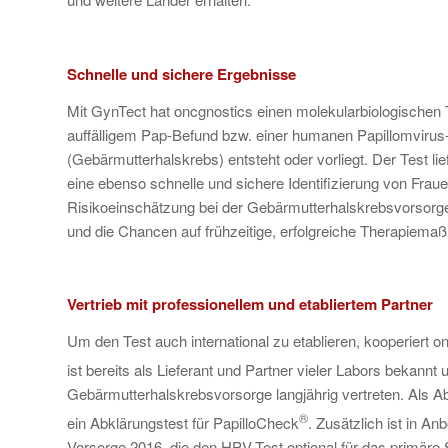
Schnelle und sichere Ergebnisse
Mit GynTect hat oncgnostics einen molekularbiologischen Tes
auffälligem Pap-Befund bzw. einer humanen Papillomvirus-
(Gebärmutterhalskrebs) entsteht oder vorliegt. Der Test li
eine ebenso schnelle und sichere Identifizierung von Fraue
Risikoeinschätzung bei der Gebärmutterhalskrebsvorsorge 
und die Chancen auf frühzeitige, erfolgreiche Therapiem
Vertrieb mit professionellem und etabliertem Partner
Um den Test auch international zu etablieren, kooperier
ist bereits als Lieferant und Partner vieler Labors bekan
Gebärmutterhalskrebsvorsorge langjährig vertreten. Als Ab
®
ein Abklärungstest für PapilloCheck
. Zusätzlich ist in 
Vorsorge 2016, die den HPV-Test optional für das primär