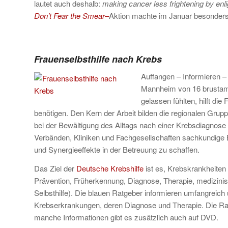
lautet auch deshalb:
making cancer less frightening by enl
Don’t Fear the Smear
–
Aktion machte im Januar besonder
Frauenselbsthilfe nach Krebs
Auffangen – Informieren – 
Mannheim von 16 brustampu
gelassen fühlten, hilft die
benötigen. Den Kern der Arbeit bilden die regionalen Grup
bei der Bewältigung des Alltags nach einer Krebsdiagnose h
Verbänden, Kliniken und Fachgesellschaften sachkundige 
und Synergieeffekte in der Betreuung zu schaffen.
Das Ziel der
Deutsche Krebshilfe
ist es, Krebskrankheiten 
Prävention, Früherkennung, Diagnose, Therapie, medizin
Selbsthilfe). Die blauen Ratgeber informieren umfangreic
Krebserkrankungen, deren Diagnose und Therapie. Die Ratg
manche Informationen gibt es zusätzlich auch auf DVD.