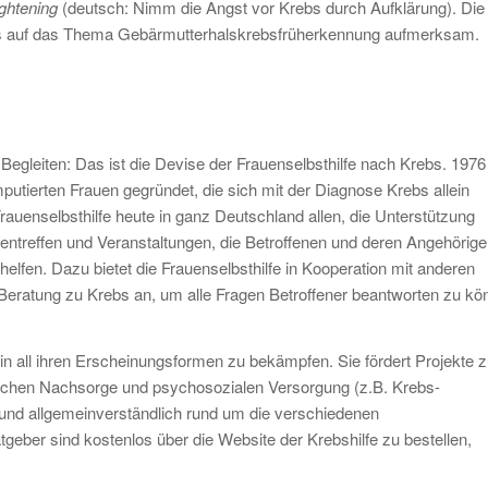
ightening
(deutsch: Nimm die Angst vor Krebs durch Aufklärung). Die
s auf das Thema Gebärmutterhalskrebsfrüherkennung aufmerksam.
Begleiten: Das ist die Devise der Frauenselbsthilfe nach Krebs. 1976 
tierten Frauen gegründet, die sich mit der Diagnose Krebs allein
 Frauenselbsthilfe heute in ganz Deutschland allen, die Unterstützung
pentreffen und Veranstaltungen, die Betroffenen und deren Angehörig
elfen. Dazu bietet die Frauenselbsthilfe in Kooperation mit anderen
Beratung zu Krebs an, um alle Fragen Betroffener beantworten zu kö
in all ihren Erscheinungsformen zu bekämpfen. Sie fördert Projekte z
ischen Nachsorge und psychosozialen Versorgung (z.B. Krebs-
h und allgemeinverständlich rund um die verschiedenen
eber sind kostenlos über die Website der Krebshilfe zu bestellen,