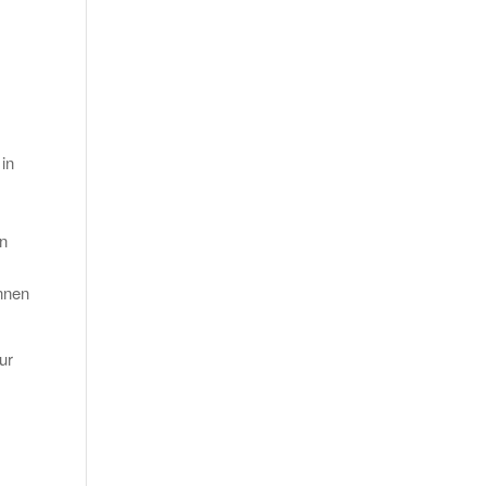
in
en
nnen
ur