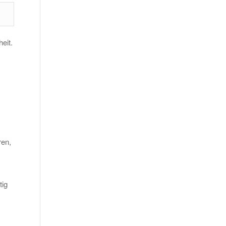
eit.
en,
tig