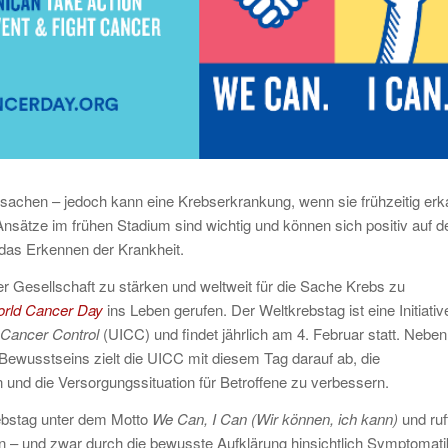
rsachen – jedoch kann eine Krebserkrankung, wenn sie frühzeitig erk
-Ansätze im frühen Stadium sind wichtig und können sich positiv auf d
das Erkennen der Krankheit.
 Gesellschaft zu stärken und weltweit für die Sache Krebs zu
rld Cancer Day
ins Leben gerufen. Der Weltkrebstag ist eine Initiativ
l Cancer Control
(UICC) und findet jährlich am 4. Februar statt. Neben
 Bewusstseins zielt die UICC mit diesem Tag darauf ab, die
 und die Versorgungssituation für Betroffene zu verbessern.
rebstag unter dem Motto
We Can, I Can (Wir können, ich kann)
und ruf
n – und zwar durch die bewusste Aufklärung hinsichtlich Symptomati