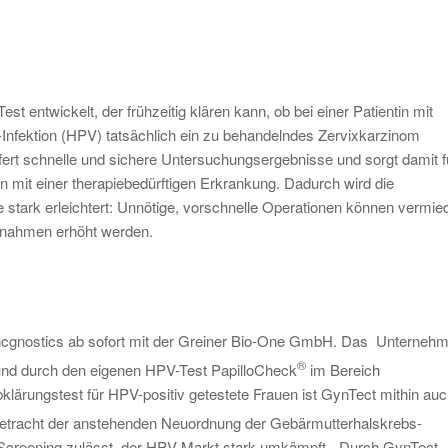
t entwickelt, der frühzeitig klären kann, ob bei einer Patientin mit
Infektion (HPV) tatsächlich ein zu behandelndes Zervixkarzinom
efert schnelle und sichere Untersuchungsergebnisse und sorgt damit f
n mit einer therapiebedürftigen Erkrankung. Dadurch wird die
stark erleichtert: Unnötige, vorschnelle Operationen können vermie
aßnahmen erhöht werden.
t oncgnostics ab sofort mit der Greiner Bio-One GmbH. Das Unterneh
®
nt und durch den eigenen HPV-Test PapilloCheck
im Bereich
klärungstest für HPV-positiv getestete Frauen ist GynTect mithin au
Anbetracht der anstehenden Neuordnung der Gebärmutterhalskrebs-
e Screening zulässt, der HPV-Markt stark umkämpft. „Durch GynTect