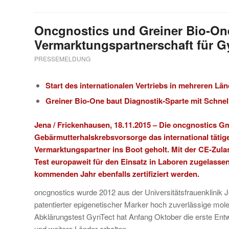
Oncgnostics und Greiner Bio-On
Vermarktungspartnerschaft für G
PRESSEMELDUNG
Start des internationalen Vertriebs in mehreren Lä
Greiner Bio-One baut Diagnostik-Sparte mit Schnel
Jena / Frickenhausen, 18.11.2015 – Die
oncgnostics G
Gebärmutterhalskrebsvorsorge das international tät
Vermarktungspartner ins Boot geholt. Mit der CE-Zulas
Test europaweit für den Einsatz in Laboren zugelassen
kommenden Jahr ebenfalls zertifiziert werden.
oncgnostics wurde 2012 aus der Universitätsfrauenklinik J
patentierter epigenetischer Marker hoch zuverlässige mole
Abklärungstest GynTect hat Anfang Oktober die erste En
und weitere Länder erhalten.