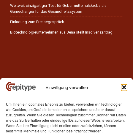
Weltweit einzigartiger Test für Gebärmutterhalskrebs als
Gamechanger für das Gesundheitssystem
Einladung zum Pressegespräch
Biotechnologieunternehmen aus Jena stellt Insolvenzantrag
Einwilligung verwalten
Kontakt
Um Ihnen ein optimales Erlebnis zu bieten, verwenden wir Technologien
Epitype GmbH
wie Cookies, um Geräteinformationen zu speichern und/oder darauf
Löbstedter Str. 41
zuzugreifen. Wenn Sie diesen Technologien zustimmen, können wir Daten
07749 Jena
wie das Surfverhalten oder eindeutige IDs auf dieser Website verarbeiten.
Wenn Sie Ihre Einwilligung nicht erteilen oder zurückziehen, können
Germany
bestimmte Merkmale und Funktionen beeinträchtigt werden.