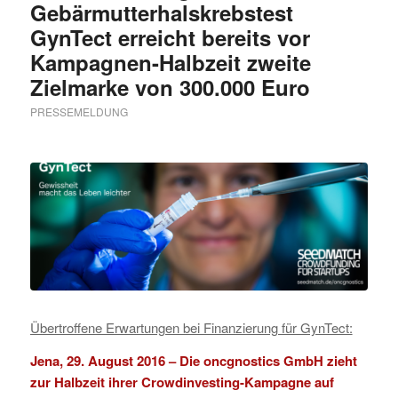
Gebärmutterhalskrebstest
GynTect erreicht bereits vor
Kampagnen-Halbzeit zweite
Zielmarke von 300.000 Euro
PRESSEMELDUNG
Übertroffene Erwartungen bei Finanzierung für GynTect:
Jena, 29. August 2016 – Die
oncgnostics GmbH
zieht
zur Halbzeit ihrer Crowdinvesting-Kampagne auf