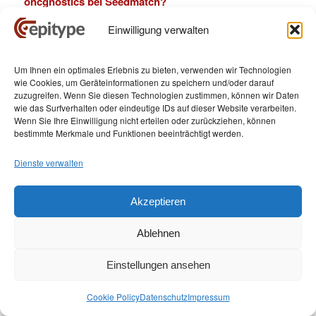
oncgnostics bei Seedmatch?
Ich finde einfache und sichere Untersuchungsmethoden
Einwilligung verwalten
wie den GynTect-Test wichtig und wertvoll, weil vielen
damit unnötiges Leid erspart werden kann. Immerhin
Um Ihnen ein optimales Erlebnis zu bieten, verwenden wir Technologien
könnte es auch mich eines Tages treffen und dann bin ich
wie Cookies, um Geräteinformationen zu speichern und/oder darauf
froh, von einem solchen Test profitieren zu können.
zuzugreifen. Wenn Sie diesen Technologien zustimmen, können wir Daten
wie das Surfverhalten oder eindeutige IDs auf dieser Website verarbeiten.
Haben Sie selbst oder jemand in Ihrem direkten
Wenn Sie Ihre Einwilligung nicht erteilen oder zurückziehen, können
bestimmte Merkmale und Funktionen beeinträchtigt werden.
Freundes- oder Familienkreis Erfahrung mit dem
Thema Gebärmutterhalskrebs gemacht?
Dienste verwalten
Eine Freundin hatte Gebärmutterhalskrebs. Wenn diese
Krankheit nahestehende Menschen betrifft, ist man selbst
Akzeptieren
auch viel aufmerksamer hinsichtlich Entwicklung neuer
Früherkennungs- und Behandlungsmethoden.
Ablehnen
Die Krankheit Krebs
Einstellungen ansehen
schiebt man vor allem in
jungen Jahren gerne
Cookie Policy
Datenschutz
Impressum
beiseite. Dabei fängt das