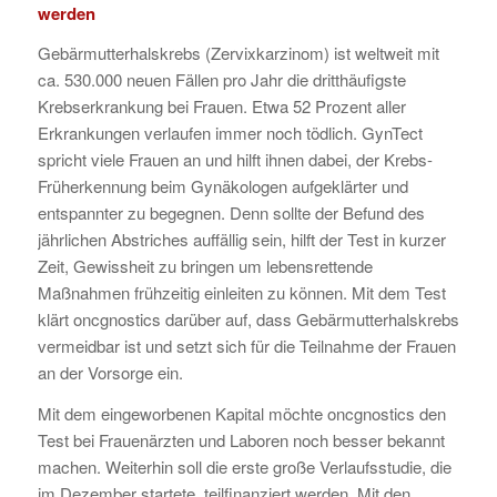
werden
Gebärmutterhalskrebs (Zervixkarzinom) ist weltweit mit
ca. 530.000 neuen Fällen pro Jahr die dritthäufigste
Krebserkrankung bei Frauen. Etwa 52 Prozent aller
Erkrankungen verlaufen immer noch tödlich. GynTect
spricht viele Frauen an und hilft ihnen dabei, der Krebs-
Früherkennung beim Gynäkologen aufgeklärter und
entspannter zu begegnen. Denn sollte der Befund des
jährlichen Abstriches auffällig sein, hilft der Test in kurzer
Zeit, Gewissheit zu bringen um lebensrettende
Maßnahmen frühzeitig einleiten zu können. Mit dem Test
klärt oncgnostics darüber auf, dass Gebärmutterhalskrebs
vermeidbar ist und setzt sich für die Teilnahme der Frauen
an der Vorsorge ein.
Mit dem eingeworbenen Kapital möchte oncgnostics den
Test bei Frauenärzten und Laboren noch besser bekannt
machen. Weiterhin soll die erste große Verlaufsstudie, die
im Dezember startete, teilfinanziert werden. Mit den