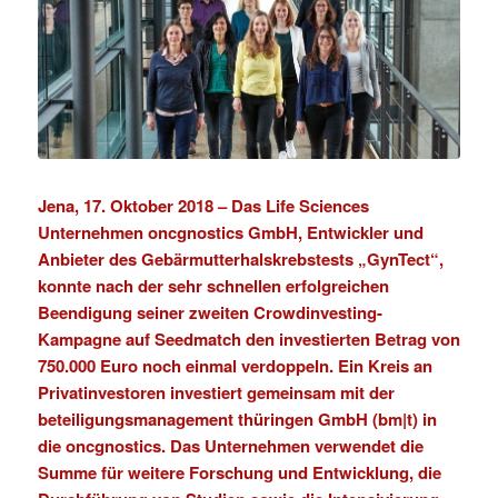
Jena, 17. Oktober 2018 –
Das Life Sciences
Unternehmen
oncgnostics GmbH
, Entwickler und
Anbieter des Gebärmutterhalskrebstests „
GynTect
“,
konnte nach der sehr schnellen erfolgreichen
Beendigung seiner zweiten Crowdinvesting-
Kampagne auf
Seedmatch
den investierten Betrag von
750.000 Euro noch einmal verdoppeln. Ein Kreis an
Privatinvestoren investiert gemeinsam mit der
beteiligungsmanagement thüringen GmbH (bm|t)
in
die oncgnostics. Das Unternehmen verwendet die
Summe für weitere Forschung und Entwicklung, die