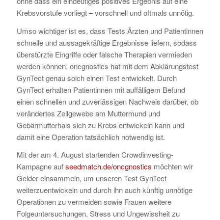
ohne dass ein eindeutiges positives Ergebnis auf eine
Krebsvorstufe vorliegt – vorschnell und oftmals unnötig.
Umso wichtiger ist es, dass Tests Ärzten und Patientinnen
schnelle und aussagekräftige Ergebnisse liefern, sodass
überstürzte Eingriffe oder falsche Therapien vermieden
werden können. oncgnostics hat mit dem Abklärungstest
GynTect genau solch einen Test entwickelt. Durch
GynTect erhalten Patientinnen mit auffälligem Befund
einen schnellen und zuverlässigen Nachweis darüber, ob
verändertes Zellgewebe am Muttermund und
Gebärmutterhals sich zu Krebs entwickeln kann und
damit eine Operation tatsächlich notwendig ist.
Mit der am 4. August startenden Crowdinvesting-
Kampagne auf
seedmatch.de/oncgnostics
möchten wir
Gelder einsammeln, um unseren Test GynTect
weiterzuentwickeln und durch ihn auch künftig unnötige
Operationen zu vermeiden sowie Frauen weitere
Folgeuntersuchungen, Stress und Ungewissheit zu