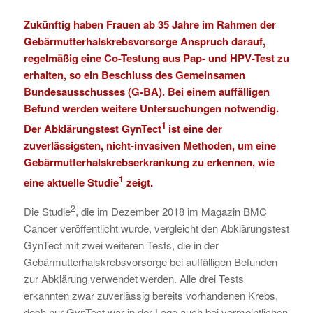
Zukünftig haben Frauen ab 35 Jahre im Rahmen der
Gebärmutterhalskrebsvorsorge Anspruch darauf,
regelmäßig eine
Co-Testung aus Pap- und HPV-Test
zu
erhalten, so ein Beschluss des Gemeinsamen
Bundesausschusses (G-BA). Bei einem auffälligen
Befund werden weitere Untersuchungen notwendig.
1
Der Abklärungstest GynTect
ist eine der
zuverlässigsten, nicht-invasiven Methoden, um eine
Gebärmutterhalskrebserkrankung zu erkennen, wie
1
eine aktuelle Studie
zeigt.
2
Die Studie
, die im Dezember 2018 im Magazin BMC
Cancer veröffentlicht wurde, vergleicht den Abklärungstest
GynTect mit zwei weiteren Tests, die in der
Gebärmutterhalskrebsvorsorge bei auffälligen Befunden
zur Abklärung verwendet werden. Alle drei Tests
erkannten zwar zuverlässig bereits vorhandenen Krebs,
doch nur GynTect war in der Lage auch bei vermeintlichen