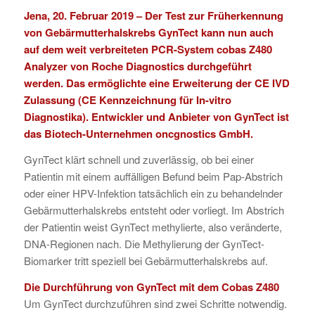
Jena, 20. Februar 2019 – Der Test zur Früherkennung
von Gebärmutterhalskrebs
GynTect
kann nun auch
auf dem weit verbreiteten
PCR-System cobas Z480
Analyzer
von Roche Diagnostics durchgeführt
werden. Das ermöglichte eine Erweiterung der CE IVD
Zulassung (CE Kennzeichnung für In-vitro
Diagnostika). Entwickler und Anbieter von GynTect ist
das Biotech-Unternehmen
oncgnostics GmbH
.
GynTect klärt schnell und zuverlässig, ob bei einer
Patientin mit einem auffälligen Befund beim Pap-Abstrich
oder einer HPV-Infektion tatsächlich ein zu behandelnder
Gebärmutterhalskrebs entsteht oder vorliegt. Im Abstrich
der Patientin weist GynTect methylierte, also veränderte,
DNA-Regionen nach. Die Methylierung der GynTect-
Biomarker tritt speziell bei Gebärmutterhalskrebs auf.
Die Durchführung von GynTect mit dem Cobas Z480
Um GynTect durchzuführen sind zwei Schritte notwendig.