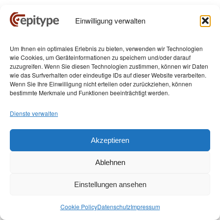
Fragen Sie den Arzt oder die
Einwilligung verwalten
Ärztin Ihres Vertrauens
Um Ihnen ein optimales Erlebnis zu bieten, verwenden wir Technologien
wie Cookies, um Geräteinformationen zu speichern und/oder darauf
Die hier dargestellten Inhalte dienen
zuzugreifen. Wenn Sie diesen Technologien zustimmen, können wir Daten
wie das Surfverhalten oder eindeutige IDs auf dieser Website verarbeiten.
ausschließlich der neutralen Information und
Wenn Sie Ihre Einwilligung nicht erteilen oder zurückziehen, können
allgemeinen Weiterbildung. Sie stellen keine
bestimmte Merkmale und Funktionen beeinträchtigt werden.
Empfehlung oder Bewerbung der beschriebenen
oder erwähnten diagnostischen Methoden,
Dienste verwalten
Behandlungen oder Arzneimittel dar. Der Text
erhebt weder einen Anspruch auf Vollständigkeit
Akzeptieren
noch garantiert er die Aktualität, Richtigkeit und
Ausgewogenheit der dargebotenen
Ablehnen
Informationen. Er ersetzt keinesfalls die fachliche
Beratung durch einen Arzt und darf nicht als
Einstellungen ansehen
Grundlage zur eigenständigen Diagnose und
Beginn, Änderung oder Beendigung einer
Cookie Policy
Datenschutz
Impressum
Behandlung von Krankheiten verwendet werden.