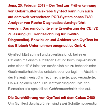
Jena, 20. Februar 2019 – Der Test zur Früherkennung
von Gebärmutterhalskrebs
GynTect
kann nun auch
auf dem weit verbreiteten
PCR-System cobas Z480
Analyzer
von Roche Diagnostics durchgeführt
werden. Das ermöglichte eine Erweiterung der CE IVD
Zulassung (CE Kennzeichnung für In-vitro
Diagnostika). Entwickler und Anbieter von GynTect ist
das Biotech-Unternehmen
oncgnostics GmbH
.
GynTect klärt schnell und zuverlässig, ob bei einer
Patientin mit einem auffälligen Befund beim Pap-Abstrich
oder einer HPV-Infektion tatsächlich ein zu behandelnder
Gebärmutterhalskrebs entsteht oder vorliegt. Im Abstrich
der Patientin weist GynTect methylierte, also veränderte,
DNA-Regionen nach. Die Methylierung der GynTect-
Biomarker tritt speziell bei Gebärmutterhalskrebs auf.
Die Durchführung von GynTect mit dem Cobas Z480
Um GynTect durchzuführen sind zwei Schritte notwendig.