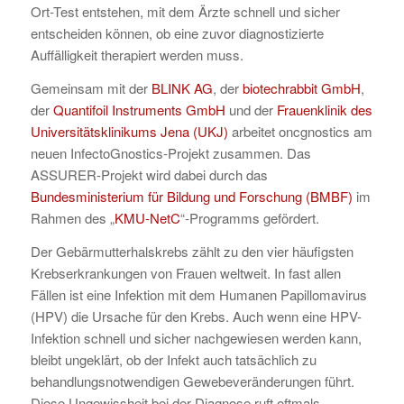
Ort-Test entstehen, mit dem Ärzte schnell und sicher
entscheiden können, ob eine zuvor diagnostizierte
Auffälligkeit therapiert werden muss.
Gemeinsam mit der
BLINK AG
, der
biotechrabbit GmbH
,
der
Quantifoil Instruments GmbH
und der
Frauenklinik des
Universitätsklinikums Jena (UKJ)
arbeitet oncgnostics am
neuen InfectoGnostics-Projekt zusammen. Das
ASSURER-Projekt wird dabei durch das
Bundesministerium für Bildung und Forschung (BMBF)
im
Rahmen des „
KMU-NetC
“-Programms gefördert.
Der Gebärmutterhalskrebs zählt zu den vier häufigsten
Krebserkrankungen von Frauen weltweit. In fast allen
Fällen ist eine Infektion mit dem Humanen Papillomavirus
(HPV) die Ursache für den Krebs. Auch wenn eine HPV-
Infektion schnell und sicher nachgewiesen werden kann,
bleibt ungeklärt, ob der Infekt auch tatsächlich zu
behandlungsnotwendigen Gewebeveränderungen führt.
Diese Ungewissheit bei der Diagnose ruft oftmals