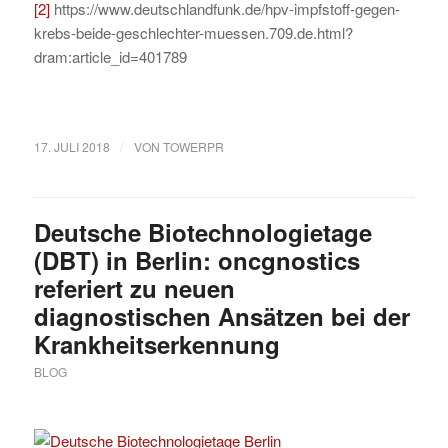
[2]
https://www.deutschlandfunk.de/hpv-impfstoff-gegen-
krebs-beide-geschlechter-muessen.709.de.html?
dram:article_id=401789
/
17. JULI 2018
VON
TOWERPR
Deutsche Biotechnologietage
(DBT) in Berlin: oncgnostics
referiert zu neuen
diagnostischen Ansätzen bei der
Krankheitserkennung
BLOG