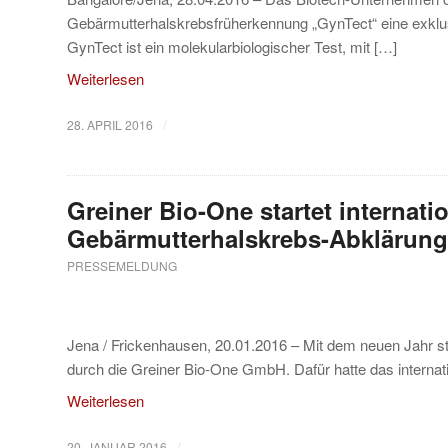
Gebärmutterhalskrebsfrüherkennung „GynTect“ eine exklus
GynTect ist ein molekularbiologischer Test, mit […]
Weiterlesen
/
28. APRIL 2016
Greiner Bio-One startet internati
Gebärmutterhalskrebs-Abklärung
PRESSEMELDUNG
Jena / Frickenhausen, 20.01.2016 – Mit dem neuen Jahr s
durch die Greiner Bio-One GmbH. Dafür hatte das interna
Weiterlesen
/
20. JANUAR 2016