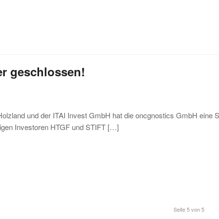
er geschlossen!
-Holzland und der ITAI Invest GmbH hat die oncgnostics GmbH eine S
erigen Investoren HTGF und STIFT […]
Seite 5 von 5