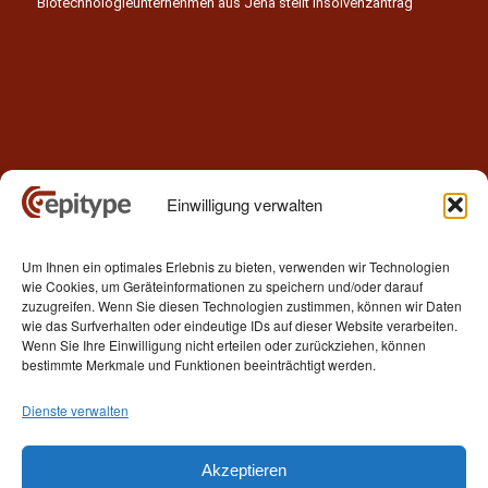
Biotechnologieunternehmen aus Jena stellt Insolvenzantrag
Einwilligung verwalten
Kontakt
Um Ihnen ein optimales Erlebnis zu bieten, verwenden wir Technologien
Epitype GmbH
wie Cookies, um Geräteinformationen zu speichern und/oder darauf
Löbstedter Str. 41
zuzugreifen. Wenn Sie diesen Technologien zustimmen, können wir Daten
07749 Jena
wie das Surfverhalten oder eindeutige IDs auf dieser Website verarbeiten.
Wenn Sie Ihre Einwilligung nicht erteilen oder zurückziehen, können
Germany
bestimmte Merkmale und Funktionen beeinträchtigt werden.
Telefon: +49 (0)3641 5548500
Dienste verwalten
E- Mail:
contact[at]epitype.de
Internet:
www.epitype.de
Akzeptieren