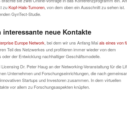
rachte sie zwei Online-Vorträge in das Konferenzprogramm ein. An
kt zu
Kopf-Hals-Tumoren
, von dem oben ein Ausschnitt zu sehen ist.
fenden GynTect-Studie.
n interessante neue Kontakte
terprise Europe Network
, bei dem wir uns Anfang Mai
als eines von f
Jahren Teil des Netzwerkes und profitieren immer wieder von dem
 oder der Entwicklung nachhaltiger Geschäftsmodelle.
censing Dr. Peter Haug an der Networking-Veranstaltung für die Li
mmen Unternehmen und Forschungseinrichtungen, die nach gemeins
innovativen Startups und Investoren zusammen. In dem virtuellen
ntakte vor allem zu Forschungsaspekten knüpfen.