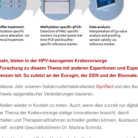
ckeln, bieten in der HPV-bezogenen Krebsvorsorge
e Forschung zu diesem Thema mit anderen Expertinnen und Expe
zen teil. So zuletzt an der Eurogin, der EEN und der Bionnale.
r dieses Jahr unseren Gebärmutterhalskrebstest
GynTect
und den As
achweis epigenetischer Veränderungen basieren.
dien wieder in Kontakt zu treten. Auch, wenn dies zurzeit nur digital
 das Thema der Krebsvorsorge stetige Innovationen braucht, damit
 erhalten und Therapiemaßnahmen schneller greifen können. Austausc
ll“, erzählt Geschäftsführerin Dr. Martina Schmitz.