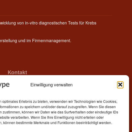
wicklung von in-vitro diagnostischen Tests für Krebs
Herstellung und im Firmenmanagement.
Kontakt
Einwilligung verwalten
Epitype GmbH
Löbstedter Str. 41
07749 Jena
n optimales Erlebnis zu bieten, verwenden wir Technologien wie Cookies,
Germany
formationen zu speichern und/oder darauf zuzugreifen. Wenn Sie diesen
n zustimmen, können wir Daten wie das Surfverhalten oder eindeutige IDs
Telefon: +49 (0)3641 5548500
ebsite verarbeiten. Wenn Sie Ihre Einwilligung nicht erteilen oder
n, können bestimmte Merkmale und Funktionen beeinträchtigt werden.
E- Mail:
contact[at]epitype.de