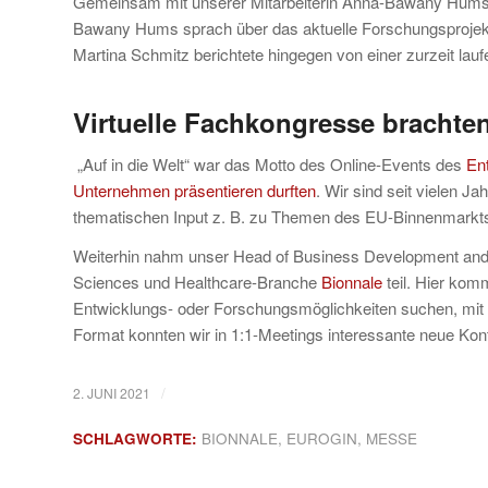
Gemeinsam mit unserer Mitarbeiterin Anna-Bawany Hums b
Bawany Hums sprach über das aktuelle Forschungsproje
Martina Schmitz berichtete hingegen von einer zurzeit lau
Virtuelle Fachkongresse brachte
„Auf in die Welt“ war das Motto des Online-Events des
En
Unternehmen präsentieren durften
. Wir sind seit vielen 
thematischen Input z. B. zu Themen des EU-Binnenmarkts
Weiterhin nahm unser Head of Business Development and Li
Sciences und Healthcare-Branche
Bionnale
teil. Hier ko
Entwicklungs- oder Forschungsmöglichkeiten suchen, mit 
Format konnten wir in 1:1-Meetings interessante neue Ko
/
2. JUNI 2021
SCHLAGWORTE:
BIONNALE
,
EUROGIN
,
MESSE