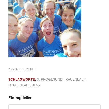
/
2. OKTOBER 2018
SCHLAGWORTE:
3. PROGESUND FRAUENLAUF
,
FRAUENLAUF
,
JENA
Eintrag teilen