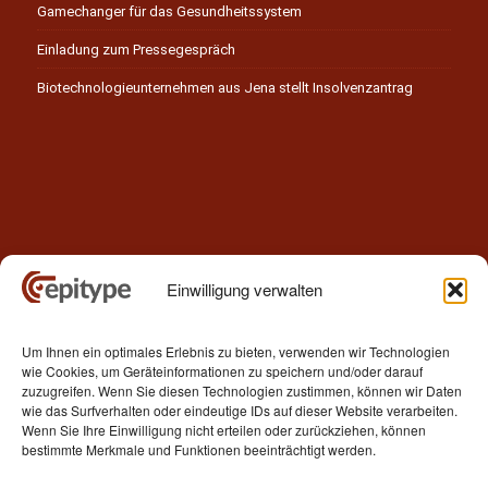
Gamechanger für das Gesundheitssystem
Einladung zum Pressegespräch
Biotechnologieunternehmen aus Jena stellt Insolvenzantrag
Einwilligung verwalten
Kontakt
Um Ihnen ein optimales Erlebnis zu bieten, verwenden wir Technologien
Epitype GmbH
wie Cookies, um Geräteinformationen zu speichern und/oder darauf
Löbstedter Str. 41
zuzugreifen. Wenn Sie diesen Technologien zustimmen, können wir Daten
07749 Jena
wie das Surfverhalten oder eindeutige IDs auf dieser Website verarbeiten.
Wenn Sie Ihre Einwilligung nicht erteilen oder zurückziehen, können
Germany
bestimmte Merkmale und Funktionen beeinträchtigt werden.
Telefon: +49 (0)3641 5548500