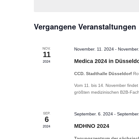
Vergangene Veranstaltungen
NOV.
November. 11. 2024
-
November.
11
Medica 2024 in Düsseldo
2024
CCD. Stadthalle Düsseldorf
Ro
Vom 11. bis 14. November findet i
größten medizinischen B2B-Fachm
SEP.
September. 6. 2024
-
September.
6
MDHNO 2024
2024
Tagungszentrum der sächsisc