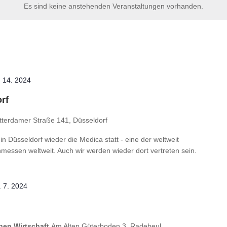
Es sind keine anstehenden Veranstaltungen vorhanden.
 14. 2024
rf
tterdamer Straße 141, Düsseldorf
n Düsseldorf wieder die Medica statt - eine der weltweit
essen weltweit. Auch wir werden wieder dort vertreten sein.
 7. 2024
hen Wirtschaft
Am Alten Güterboden 3, Radebeul