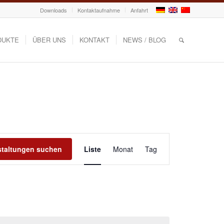
Downloads
Kontaktaufnahme
Anfahrt
DUKTE
ÜBER UNS
KONTAKT
NEWS / BLOG
Veranstaltung
Ansichten-
staltungen suchen
Liste
Monat
Tag
Navigation