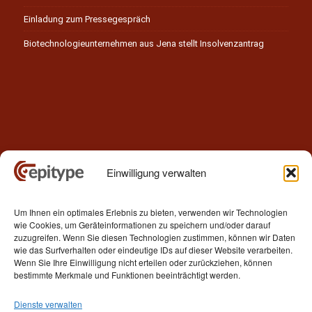
Einladung zum Pressegespräch
Biotechnologieunternehmen aus Jena stellt Insolvenzantrag
Einwilligung verwalten
Kontakt
Um Ihnen ein optimales Erlebnis zu bieten, verwenden wir Technologien
Epitype GmbH
wie Cookies, um Geräteinformationen zu speichern und/oder darauf
Löbstedter Str. 41
zuzugreifen. Wenn Sie diesen Technologien zustimmen, können wir Daten
07749 Jena
wie das Surfverhalten oder eindeutige IDs auf dieser Website verarbeiten.
Wenn Sie Ihre Einwilligung nicht erteilen oder zurückziehen, können
Germany
bestimmte Merkmale und Funktionen beeinträchtigt werden.
Telefon: +49 (0)3641 5548500
Dienste verwalten