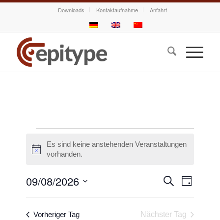
Downloads
Kontaktaufnahme
Anfahrt
Veranstaltungen
Es sind keine anstehenden Veranstaltungen
für
Hinweis
vorhanden.
August.
9.
Veranstalt
Veransta
09/08/2026
Suche
Tag
Ansichte
2026
Suche
Datum
Navigati
und
wählen.
Vorheriger Tag
Nächster Tag