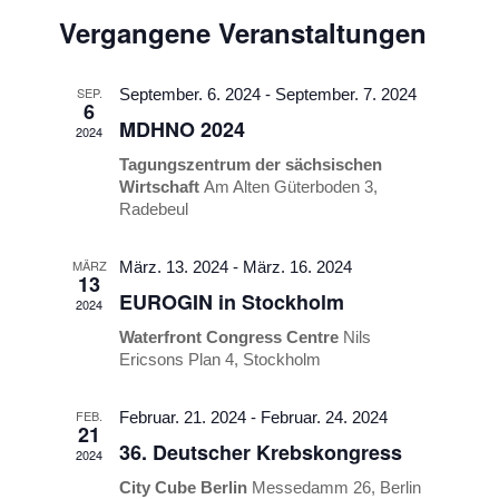
Suche
Datum
Navigati
Vergangene Veranstaltungen
und
wählen.
Ansichten,
SEP.
Navigation
September. 6. 2024
-
September. 7. 2024
6
MDHNO 2024
2024
Tagungszentrum der sächsischen
Wirtschaft
Am Alten Güterboden 3,
Radebeul
MÄRZ
März. 13. 2024
-
März. 16. 2024
13
EUROGIN in Stockholm
2024
Waterfront Congress Centre
Nils
Ericsons Plan 4, Stockholm
FEB.
Februar. 21. 2024
-
Februar. 24. 2024
21
36. Deutscher Krebskongress
2024
City Cube Berlin
Messedamm 26, Berlin