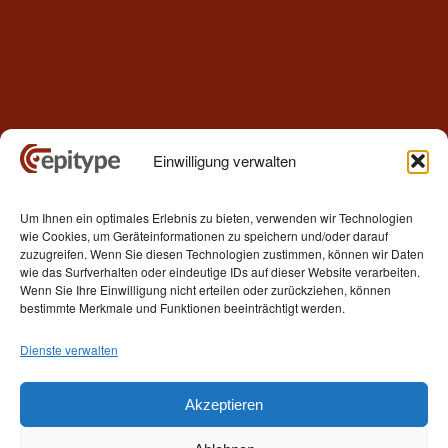
Einwilligung verwalten
Kontakt
Um Ihnen ein optimales Erlebnis zu bieten, verwenden wir Technologien
Epitype GmbH
wie Cookies, um Geräteinformationen zu speichern und/oder darauf
Löbstedter Str. 41
zuzugreifen. Wenn Sie diesen Technologien zustimmen, können wir Daten
07749 Jena
wie das Surfverhalten oder eindeutige IDs auf dieser Website verarbeiten.
Wenn Sie Ihre Einwilligung nicht erteilen oder zurückziehen, können
Germany
bestimmte Merkmale und Funktionen beeinträchtigt werden.
Telefon: +49 (0)3641 5548500
Dienste verwalten
E- Mail:
contact[at]epitype.de
Internet:
www.epitype.de
Akzeptieren