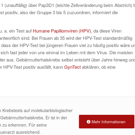
 1 (unauffällig) über Pap3D1 (leichte Zellveränderung beim Abstrich) 
t positiv, also der Gruppe 3 bis 5 zuzuordnen, informiert die
 a. ein Test auf
Humane Papillomviren (HPV)
, da diese Viren
ntwortlich sind. Bei Frauen ab 35 wird der HPV-Test standardmäßig
ass der HPV-Test bei jüngeren Frauen viel zu häufig positiv wäre u
sich fast jeder von uns einmal im Leben mit dem Virus. Die meisten
der aus. Gebärmutterhalskrebs selbst entsteht über Jahre hinweg und 
r HPV-Test positiv ausfällt, kann
GynTect
abklären, ob eine
 Krebstests auf molekularbiologischer
 Gebärmutterhalskrebs. Er ist in der
Mehr Informationen
n zu erkennen. Für seine
auenarzt ausreichend.