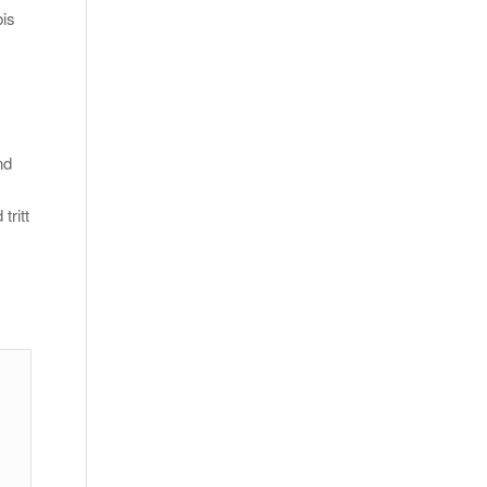
bis
nd
tritt