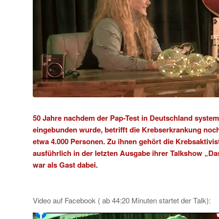
50 Jahre nachdem der Pap-Test in Deutschland system
eingebunden wurde, betrifft die Krebserkrankung noch 
etwa 4.000 Personen. Zu ihnen gehört die Krebsaktivis
ausführlich in der letzten Ausgabe ihrer Talkshow „Da
war als Gast dabei.
Video auf Facebook ( ab 44:20 Minuten startet der Talk):