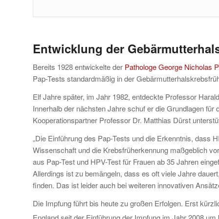
Entwicklung der Gebärmutterhals
Bereits 1928 entwickelte der
Pathologe George Nicholas P
Pap-Tests standardmäßig in der Gebärmutterhalskrebsfrüh
Elf Jahre später, im Jahr 1982, entdeckte Professor H
Innerhalb der nächsten Jahre schuf er die Grundlagen für
Kooperationspartner Professor Dr. Matthias Dürst unterstüt
„Die Einführung des Pap-Tests und die Erkenntnis, dass H
Wissenschaft und die Krebsfrüherkennung maßgeblich vor
aus Pap-Test und HPV-Test für Frauen ab 35 Jahren eingef
Allerdings ist zu bemängeln, dass es oft viele Jahre dauer
finden. Das ist leider auch bei weiteren innovativen Ansät
Die Impfung führt bis heute zu großen Erfolgen. Erst kürzl
England seit der Einführung der Impfung im Jahr 2008 um