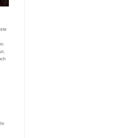
rste
en
ur,
uch
ahr