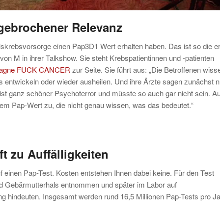
gebrochener Relevanz
lskrebsvorsorge einen Pap3D1 Wert erhalten haben. Das ist so die e
von M in ihrer Talkshow. Sie steht Krebspatientinnen und -patienten
ampagne FUCK CANCER
zur Seite. Sie führt aus: „Die Betroffenen wiss
bs entwickeln oder wieder ausheilen. Und ihre Ärzte sagen zunächst n
ist ganz schöner Psychoterror und müsste so auch gar nicht sein. A
gem Pap-Wert zu, die nicht genau wissen, was das bedeutet.“
t zu Auffälligkeiten
f einen Pap-Test. Kosten entstehen Ihnen dabei keine. Für den Test
nd Gebärmutterhals entnommen und später im Labor auf
ng hindeuten. Insgesamt werden rund 16,5 Millionen Pap-Tests pro J