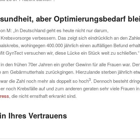
sundheit, aber Optimierungsbedarf ble
on M: „In Deutschland geht es heute nicht nur darum,
 Krebsvorsorge verbessern. Das zeigt sich eindrücklich an den Zahle
lskrebs, wohingegen 400.000 jährlich einen auffälligen Befund erhal
Mit GynTect versuchen wir, diese Lücke ein Stück weit zu schließen.“
 in den frühen 70er Jahren ein großer Gewinn für alle Frauen war. De
le am Gebärmutterhals zurückgingen. Hierzulande sterben jährlich et
3
war die Zahl noch mehr als doppelt so hoch
. Dennoch besteht drin
er noch Krebsfälle auf und zum anderen geraten sehr viele Frauen in
tress
, die nicht ernsthaft erkrankt sind.
in Ihres Vertrauens