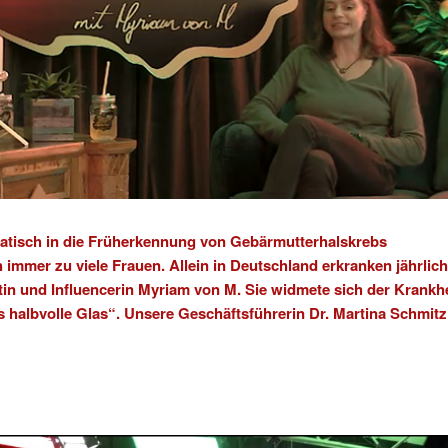
atisch in die Früherkennung von
Gebärmutterhalskrebs
immer zu viele Frauen. Allein in Deutschland erkranken jährlich
tin und Influencerin Myriam von M. Sie widmete sich der Krankhe
s halbvolle Glas“. Unsere Geschäftsführerin Dr. Martina Schmitz