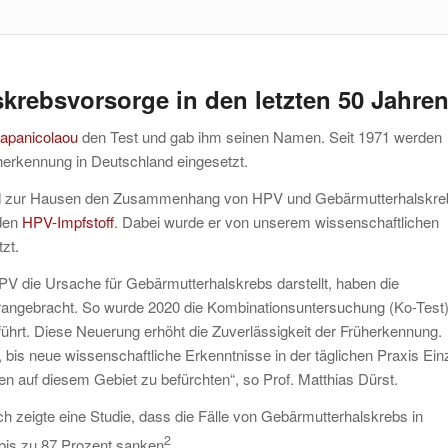
krebsvorsorge in den letzten 50 Jahre
apanicolaou
den Test und gab ihm seinen Namen. Seit 1971 werden
erkennung in Deutschland eingesetzt.
arald zur Hausen den Zusammenhang von HPV und Gebärmutterhalskre
 den
HPV-Impfstoff
. Dabei wurde er von unserem wissenschaftlichen
zt.
PV die Ursache für Gebärmutterhalskrebs darstellt, haben die
angebracht. So wurde 2020 die Kombinationsuntersuchung (Ko-Test
ührt. Diese Neuerung erhöht die Zuverlässigkeit der Früherkennung.
t, bis neue wissenschaftliche Erkenntnisse in der täglichen Praxis Ei
zen auf diesem Gebiet zu befürchten“, so Prof. Matthias Dürst.
ich zeigte eine Studie, dass die Fälle von Gebärmutterhalskrebs in
2
 bis zu 87 Prozent sanken
.