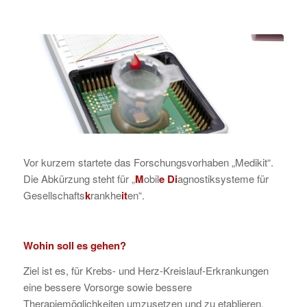
Vor kurzem startete das Forschungsvorhaben „Medikit“.
Die Abkürzung steht für „
M
obil
e
Di
agnostiksysteme für
Gesellschafts
k
rankhe
it
en“.
Wohin soll es gehen?
Ziel ist es, für Krebs- und Herz-Kreislauf-Erkrankungen
eine bessere Vorsorge sowie bessere
Therapiemöglichkeiten umzusetzen und zu etablieren.