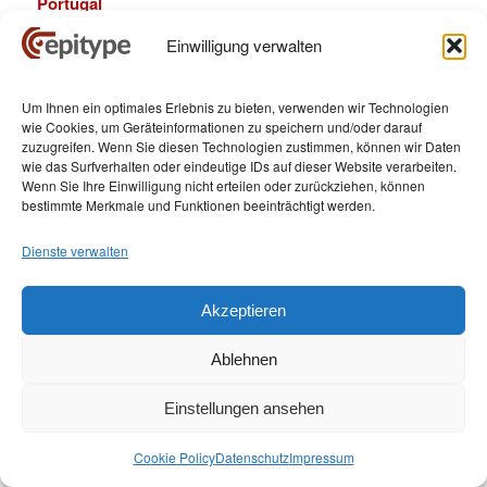
Portugal
Die Erkrankungsrate bei Gebärmutterhalskrebs ist in
Einwilligung verwalten
Portugal etwas höher als in Deutschland. In Portugal
erkranken jährlich 9 von 100.000 Frauen, in Deutschland
Um Ihnen ein optimales Erlebnis zu bieten, verwenden wir Technologien
sind es 8,2 von 100.000. In Portugal ist
wie Cookies, um Geräteinformationen zu speichern und/oder darauf
Gebärmutterhalskrebs die zweithäufigste Krebsart bei
zuzugreifen. Wenn Sie diesen Technologien zustimmen, können wir Daten
wie das Surfverhalten oder eindeutige IDs auf dieser Website verarbeiten.
Frauen zwischen 15 und 44 Jahren, in Deutschland liegt
Wenn Sie Ihre Einwilligung nicht erteilen oder zurückziehen, können
die Häufigkeit bei Frauen dieses Alters auf Platz 3. Weit
bestimmte Merkmale und Funktionen beeinträchtigt werden.
größer ist die Differenz bei der Sterblichkeitsrate: In
Portugal versterben 54% aller an Gebärmutterhalskrebs
Dienste verwalten
Erkrankten, in Deutschland ist es etwa ein Drittel.
Akzeptieren
„Durch eine frühe Erkennung von Gebärmutterhalskrebs
kann eine wirksame Behandlung durchgeführt und weitere
Ablehnen
Komplikationen vermieden werden. Wir versprechen uns
von GynTect eine effektive Maßnahme im Kampf gegen
Einstellungen ansehen
Gebärmutterhalskrebs und dessen Folgen“, so Antonio
Ferreira, Geschäftsführer von Speculum S.A. in Lissabon.
Cookie Policy
Datenschutz
Impressum