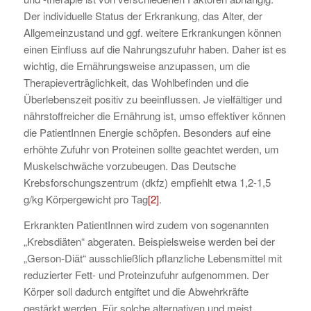
Der individuelle Status der Erkrankung, das Alter, der
Allgemeinzustand und ggf. weitere Erkrankungen können
einen Einfluss auf die Nahrungszufuhr haben. Daher ist es
wichtig, die Ernährungsweise anzupassen, um die
Therapieverträglichkeit, das Wohlbefinden und die
Überlebenszeit positiv zu beeinflussen. Je vielfältiger und
nährstoffreicher die Ernährung ist, umso effektiver können
die PatientInnen Energie schöpfen. Besonders auf eine
erhöhte Zufuhr von Proteinen sollte geachtet werden, um
Muskelschwäche vorzubeugen. Das Deutsche
Krebsforschungszentrum (dkfz) empfiehlt etwa 1,2-1,5
g/kg Körpergewicht pro Tag
[2]
.
Erkrankten PatientInnen wird zudem von sogenannten
„Krebsdiäten“ abgeraten. Beispielsweise werden bei der
„Gerson-Diät“ ausschließlich pflanzliche Lebensmittel mit
reduzierter Fett- und Proteinzufuhr aufgenommen. Der
Körper soll dadurch entgiftet und die Abwehrkräfte
gestärkt werden. Für solche alternativen und meist