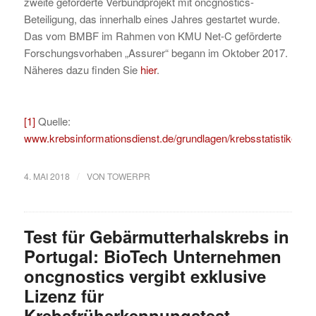
zweite geförderte Verbundprojekt mit oncgnostics-
Beteiligung, das innerhalb eines Jahres gestartet wurde.
Das vom BMBF im Rahmen von KMU Net-C geförderte
Forschungsvorhaben „Assurer“ begann im Oktober 2017.
Näheres dazu finden Sie
hier
.
[1]
Quelle:
www.krebsinformationsdienst.de/grundlagen/krebsstatistiken.p
/
4. MAI 2018
VON
TOWERPR
Test für Gebärmutterhalskrebs in
Portugal: BioTech Unternehmen
oncgnostics vergibt exklusive
Lizenz für
Krebsfrüherkennungstest