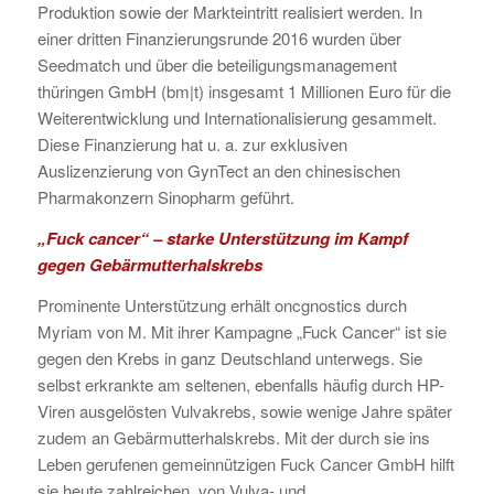
Produktion sowie der Markteintritt realisiert werden. In
einer dritten Finanzierungsrunde 2016 wurden über
Seedmatch und über die beteiligungsmanagement
thüringen GmbH (bm|t) insgesamt 1 Millionen Euro für die
Weiterentwicklung und Internationalisierung gesammelt.
Diese Finanzierung hat u. a. zur exklusiven
Auslizenzierung von GynTect an den chinesischen
Pharmakonzern Sinopharm geführt.
„Fuck cancer“ – starke Unterstützung im Kampf
gegen Gebärmutterhalskrebs
Prominente Unterstützung erhält oncgnostics durch
Myriam von M. Mit ihrer Kampagne „Fuck Cancer“ ist sie
gegen den Krebs in ganz Deutschland unterwegs. Sie
selbst erkrankte am seltenen, ebenfalls häufig durch HP-
Viren ausgelösten Vulvakrebs, sowie wenige Jahre später
zudem an Gebärmutterhalskrebs. Mit der durch sie ins
Leben gerufenen gemeinnützigen Fuck Cancer GmbH hilft
sie heute zahlreichen, von Vulva- und