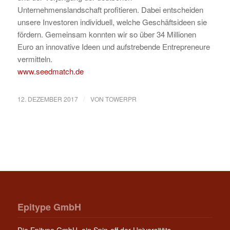
Unternehmenslandschaft profitieren. Dabei entscheiden
unsere Investoren individuell, welche Geschäftsideen sie
fördern. Gemeinsam konnten wir so über 34 Millionen
Euro an innovative Ideen und aufstrebende Entrepreneure
vermitteln.
www.seedmatch.de
/
12. DEZEMBER 2017
VON
TOWERPR
Epitype GmbH
Die Epitype GmbH, ein Spin-off der Universitäts-