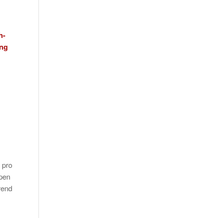
h-
ung
 pro
ypen
rend