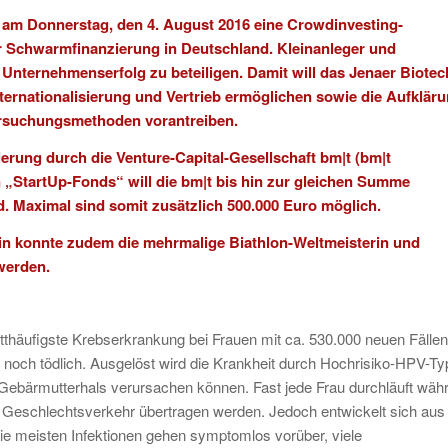
t am Donnerstag, den 4. August 2016 eine Crowdinvesting-
ür Schwarmfinanzierung in Deutschland. Kleinanleger und
 Unternehmenserfolg zu beteiligen. Damit will das Jenaer Biotec
ternationalisierung und Vertrieb ermöglichen sowie die Aufklär
rsuchungsmethoden vorantreiben.
erung durch die Venture-Capital-Gesellschaft bm|t (bm|t
StartUp-Fonds“ will die bm|t bis hin zur gleichen Summe
. Maximal sind somit zusätzlich 500.000 Euro möglich.
in konnte zudem die mehrmalige Biathlon-Weltmeisterin und
werden.
itthäufigste Krebserkrankung bei Frauen mit ca. 530.000 neuen Fällen
 noch tödlich. Ausgelöst wird die Krankheit durch Hochrisiko-HPV-T
ebärmutterhals verursachen können. Fast jede Frau durchläuft wäh
ch Geschlechtsverkehr übertragen werden. Jedoch entwickelt sich aus
die meisten Infektionen gehen symptomlos vorüber, viele