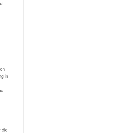
nd
ion
g in
nd
 die