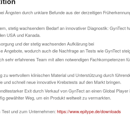
ition
n bei Ängsten durch unklare Befunde aus der derzeitigen Früherkennun
em, stetig wachsendem Bedarf an innovativer Diagnostik: GynTect h
, den USA und Kanada.
orgung und der stetig wachsenden Aufklärung bei
e Angebote, wodurch auch die Nachfrage an Tests wie GynTect steig
och sehr erfahrenes Team mit allen notwendigen Fachkompetenzen für
g zu wertvollem klinischen Material und Unterstützung durch führend
e und schnell neue innovative Krebstests auf den Markt bringen.
nditestarker Exit durch Verkauf von GynTect an einen Global Player i
ufig gewählter Weg, um ein Produkt weltweit zu vermarkten.
zum Test und zum Unternehmen:
https://www.epitype.de/downloads