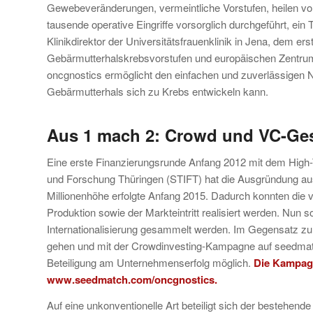
Gewebeveränderungen, vermeintliche Vorstufen, heilen vo
tausende operative Eingriffe vorsorglich durchgeführt, ei
Klinikdirektor der Universitätsfrauenklinik in Jena, dem ers
Gebärmutterhalskrebsvorstufen und europäischen Zentrum
oncgnostics ermöglicht den einfachen und zuverlässigen
Gebärmutterhals sich zu Krebs entwickeln kann.
Aus 1 mach 2: Crowd und VC-Ges
Eine erste Finanzierungsrunde Anfang 2012 mit dem High-
und Forschung Thüringen (STIFT) hat die Ausgründung aus 
Millionenhöhe erfolgte Anfang 2015. Dadurch konnten die 
Produktion sowie der Markteintritt realisiert werden. Nun s
Internationali­sierung gesammelt werden. Im Gegensatz 
gehen und mit der Crowdinvesting-Kampagne auf seedmatch
Beteiligung am Unternehmenserfolg möglich.
Die Kampagn
www.seedmatch.com/oncgnostics
.
Auf eine unkonventionelle Art beteiligt sich der bestehende