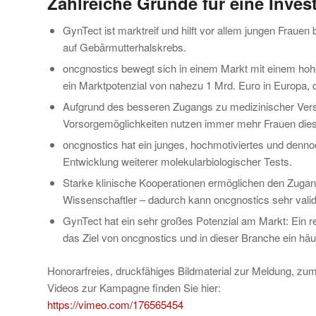
Zahlreiche Gründe für eine Invest
GynTect ist marktreif und hilft vor allem jungen Fraue
auf Gebärmutterhalskrebs.
oncgnostics bewegt sich in einem Markt mit einem hoh
ein Marktpotenzial von nahezu 1 Mrd. Euro in Europa
Aufgrund des besseren Zugangs zu medizinischer Vers
Vorsorgemöglichkeiten nutzen immer mehr Frauen dies
oncgnostics hat ein junges, hochmotiviertes und denn
Entwicklung weiterer molekularbiologischer Tests.
Starke klinische Kooperationen ermöglichen den Zugan
Wissenschaftler – dadurch kann oncgnostics sehr valid
GynTect hat ein sehr großes Potenzial am Markt: Ein re
das Ziel von oncgnostics und in dieser Branche ein hä
Honorarfreies, druckfähiges Bildmaterial zur Meldung, 
Videos zur Kampagne finden Sie hier:
https://vimeo.com/176565454