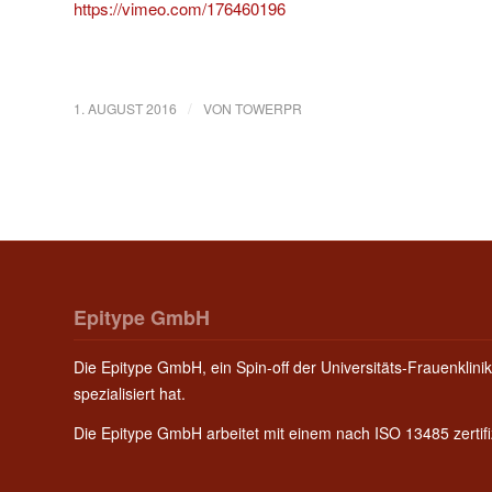
https://vimeo.com/176460196
/
1. AUGUST 2016
VON
TOWERPR
Epitype GmbH
Die Epitype GmbH, ein Spin-off der Universitäts-Frauenklinik
spezialisiert hat.
Die Epitype GmbH arbeitet mit einem nach ISO 13485 zerti