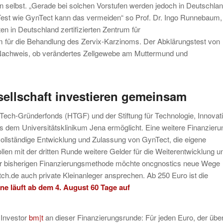
n selbst. „Gerade bei solchen Vorstufen werden jedoch in Deutschla
n Test wie GynTect kann das vermeiden“ so Prof. Dr. Ingo Runnebaum,
ten in Deutschland zertifizierten Zentrum für
 für die Behandlung des Zervix-Karzinoms. Der Abklärungstest von
 Nachweis, ob verändertes Zellgewebe am Muttermund und
ellschaft investieren gemeinsam
Tech-Gründerfonds (HTGF) und der Stiftung für Technologie, Innovat
dem Universitätsklinikum Jena ermöglicht. Eine weitere Finanzierun
vollständige Entwicklung und Zulassung von GynTect, die eigene
ollen mit der dritten Runde weitere Gelder für die Weiterentwicklung u
zur bisherigen Finanzierungsmethode möchte oncgnostics neue Wege
.de auch private Kleinanleger ansprechen. Ab 250 Euro ist die
e läuft ab dem 4. August 60 Tage auf
 Investor
bm|t
an dieser Finanzierungsrunde: Für jeden Euro, der über