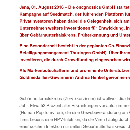
Jena, 01. August 2016 – Die
oncgnostics GmbH
starte
Kampagne auf
Seedmatch
, der führenden Plattform f
Privatinvestoren haben dabei die Gelegenheit, sich am
Unternehmen weitere Investitionen für Entwicklung, In
über Gebärmutterhalskrebs, Früherkennung und Unte
Eine Besonderheit besteht in der geplanten Co-Finanzi
Beteiligungsmangement Thüringen GmbH). Über ihren „
investieren, die durch Crowdfunding eingeworben wird
Als Markenbotschafterin und prominente Unterstützer
Goldmedaillen-Gewinnerin Andrea Henkel gewonnen 
Gebärmutterhalskrebs (Zervixkarzinom) ist weltweit die dr
Jahr. Etwa 52 Prozent aller Erkrankungen verlaufen immer
(Human Papillomviren), die eine Gewebeveränderung am G
ihres Lebens eine HPV-Infektion, da die Viren häufig dur
einer solchen Infektion nur selten Gebärmutterhalskrebs; 