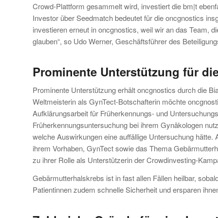
Crowd-Plattform gesammelt wird, investiert die bm|t eben
Investor über Seedmatch bedeutet für die oncgnostics insg
investieren erneut in oncgnostics, weil wir an das Team,
glauben“, so Udo Werner, Geschäftsführer des Beteiligu
Prominente Unterstützung für di
Prominente Unterstützung erhält oncgnostics durch die Bi
Weltmeisterin als GynTect-Botschafterin möchte oncgnostic
Aufklärungsarbeit für Früherkennungs- und Untersuchungsme
Früherkennungsuntersuchung bei ihrem Gynäkologen nutzen
welche Auswirkungen eine auffällige Untersuchung hätte.
ihrem Vorhaben, GynTect sowie das Thema Gebärmutterhal
zu ihrer Rolle als Unterstützerin der Crowdinvesting-Kam
Gebärmutterhalskrebs ist in fast allen Fällen heilbar, soba
Patientinnen zudem schnelle Sicherheit und ersparen ihnen