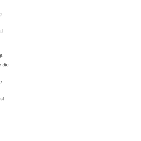
g
at
t.
 die
e
st