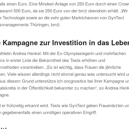
falls einen Euro. Eine Mindest-Anlage von 250 Euro durch einen Crow
esamt 500 Euro, da sie 250 Euro von der bm|t obendrein erhält. „Wir
 die Technologie sowie an die sehr guten Marktchancen von GynTect
ngsmanagements Thüringen, bm|t.
e Kampagne zur Investition in das Lebe
athletin Andrea Henkel. Mit der Ex-Olympiasiegerin und mehrfachen
s in erster Linie die Bekanntheit des Tests erhöhen und
thoden vorantreiben. „Es ist wichtig, dass Frauen die jährliche
. Viele wissen allerdings nicht einmal genau was untersucht wird 
 Aus diesem Grund unterstütze ich oncgnostics bei ihrer Kampagne u
skrebs in der Öffentlichkeit bekannter zu machen“, so Andrea Henk
pagne.
ld er frühzeitig erkannt wird. Tests wie GynTect geben Frauenärzten u
 gegebenenfalls einen unnötigen operativen Eingriff.