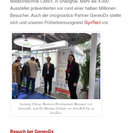
Medizintechnik CMEF, in Shanghai. Mehr als 4.000
Aussteller präsentierten vor rund einer halben Millionen
Besucher. Auch der oncgnostics-Partner GeneoDx stellte
sich und unseren Früherkennungstest
GynTect
vor.
Luxiang Cheng, Business Development Manager von
GeneoDx, und Dr. Martina Schmitz vor dem Roll Up zu
GynTect.
Besuch bei GeneoDx