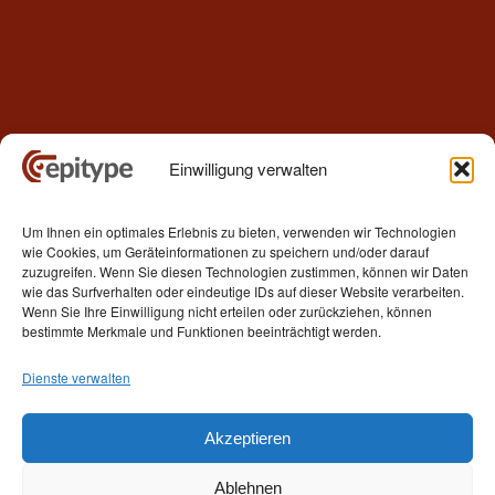
Einwilligung verwalten
Kontakt
Um Ihnen ein optimales Erlebnis zu bieten, verwenden wir Technologien
Epitype GmbH
wie Cookies, um Geräteinformationen zu speichern und/oder darauf
Löbstedter Str. 41
zuzugreifen. Wenn Sie diesen Technologien zustimmen, können wir Daten
07749 Jena
wie das Surfverhalten oder eindeutige IDs auf dieser Website verarbeiten.
Wenn Sie Ihre Einwilligung nicht erteilen oder zurückziehen, können
Germany
bestimmte Merkmale und Funktionen beeinträchtigt werden.
Telefon: +49 (0)3641 5548500
Dienste verwalten
E- Mail:
contact[at]epitype.de
Internet:
www.epitype.de
Akzeptieren
Ablehnen