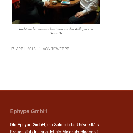
Traditionelles chinesisches Essen mit den Kollegen von
GeneoDx
/
17. APRIL 2018
VON
TOWERPR
Epitype GmbH
Die Epitype GmbH, ein Spin-off der Universitäts-
Frauenklinik in Jena, ist ein Molekulardiagnostik-